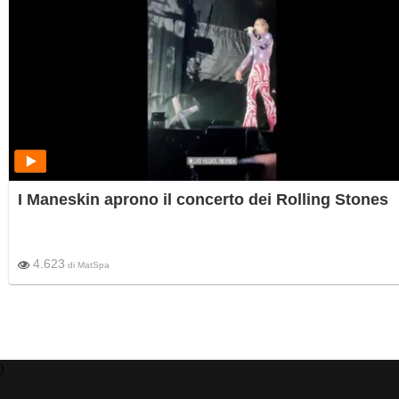
I Maneskin aprono il concerto dei Rolling Stones
4.623
di
MatSpa
)