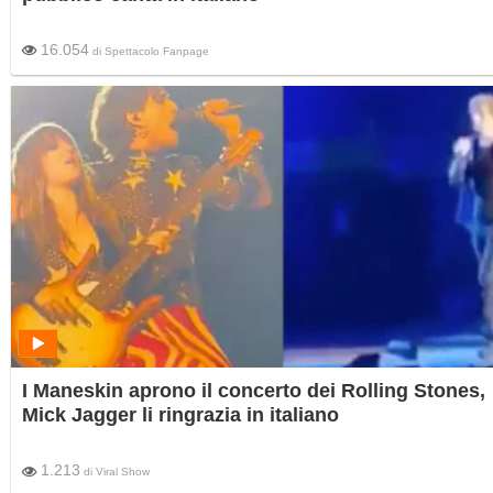
16.054
di
Spettacolo Fanpage
I Maneskin aprono il concerto dei Rolling Stones,
Mick Jagger li ringrazia in italiano
1.213
di
Viral Show