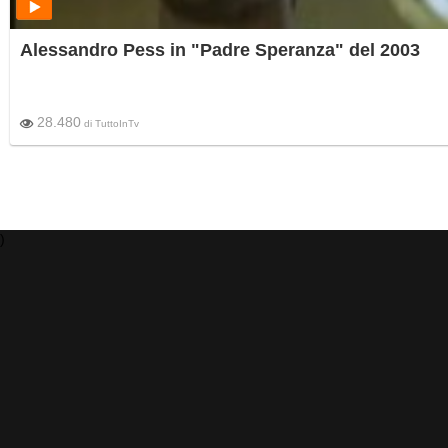
Alessandro Pess in "Padre Speranza" del 2003
28.480
di
TuttoInTv
)