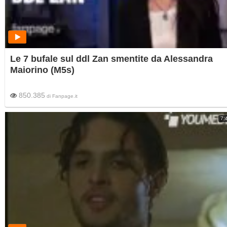
Le 7 bufale sul ddl Zan smentite da Alessandra
Maiorino (M5s)
850.385
di
Fanpage.it
7: