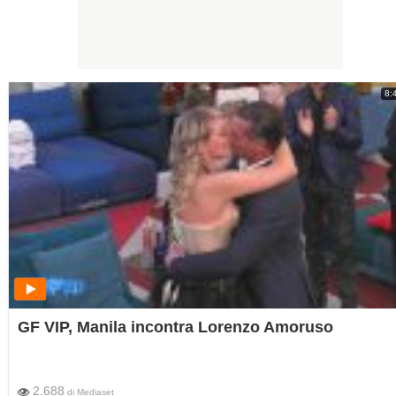
8:
GF VIP, Manila incontra Lorenzo Amoruso
2.688
di
Mediaset