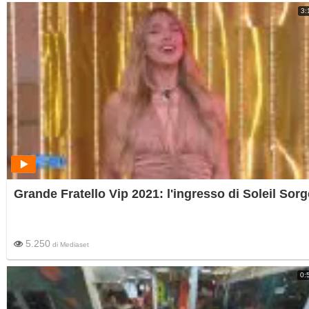
3:
Grande Fratello Vip 2021: l'ingresso di Soleil Sorg
5.250
di
Mediaset
0: