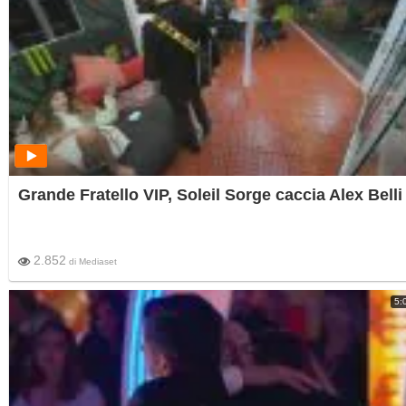
Grande Fratello VIP, Soleil Sorge caccia Alex Belli
2.852
di
Mediaset
5: