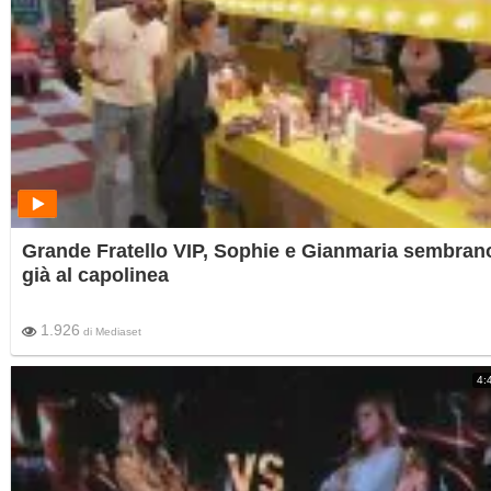
Grande Fratello VIP, Sophie e Gianmaria sembran
già al capolinea
1.926
di
Mediaset
4: