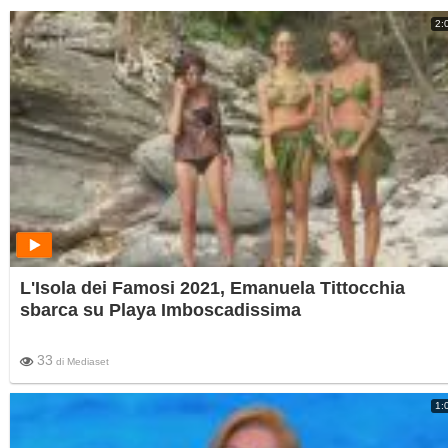
2:
L'Isola dei Famosi 2021, Emanuela Tittocchia
sbarca su Playa Imboscadissima
33
di
Mediaset
1: