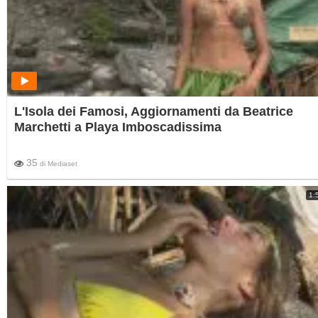
L'Isola dei Famosi, Aggiornamenti da Beatrice
Marchetti a Playa Imboscadissima
35
di
Mediaset
1: