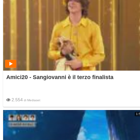
Amici20 - Sangiovanni è il terzo finalista
2.554
di
Mediaset
1: