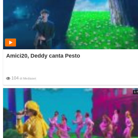
Amici20, Deddy canta Pesto
104
di
Mediaset
1: