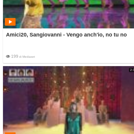
Amici20, Sangiovanni - Vengo anch'io, no tu no
199
di
Mediaset
2: