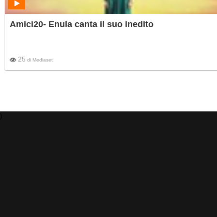
Amici20- Enula canta il suo inedito
25
di
Mediaset
)