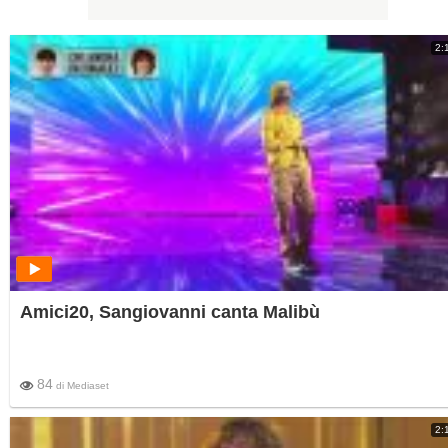
2:
Amici20, Sangiovanni canta Malibù
84
di
Mediaset
2: