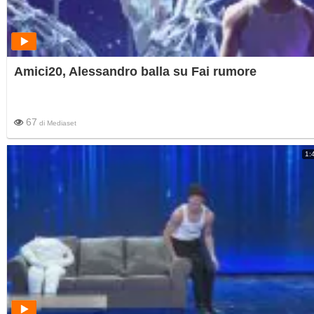
Amici20, Alessandro balla su Fai rumore
67
di
Mediaset
1: