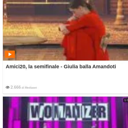
Amici20, la semifinale - Giulia balla Amandoti
2.666
di
Mediaset
1: