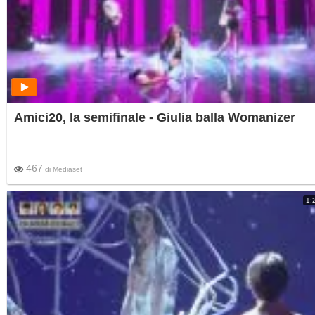
Amici20, la semifinale - Giulia balla Womanizer
467
di
Mediaset
1: