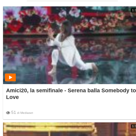
1:
Amici20, la semifinale - Serena balla Somebody to
Love
51
di
Mediaset
1: