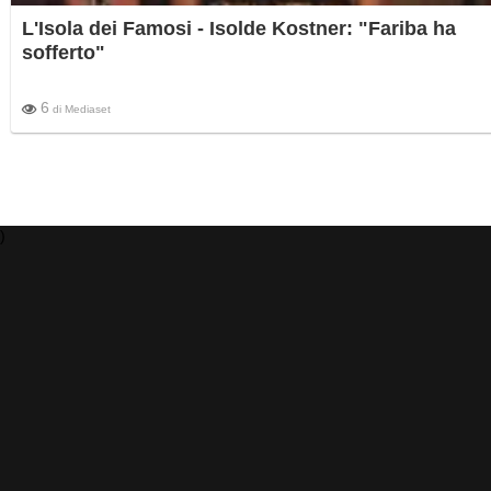
L'Isola dei Famosi - Isolde Kostner: "Fariba ha
sofferto"
6
di
Mediaset
)