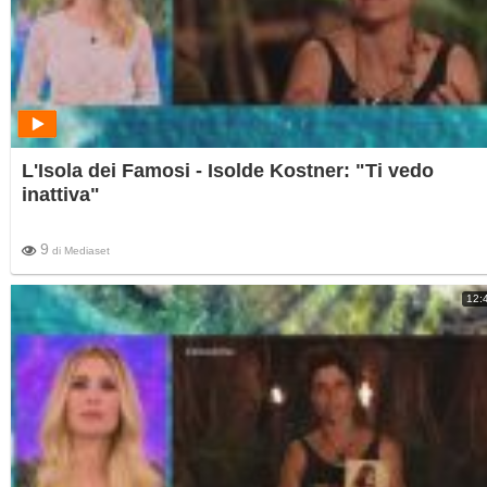
L'Isola dei Famosi - Isolde Kostner: "Ti vedo
inattiva"
9
di
Mediaset
12: