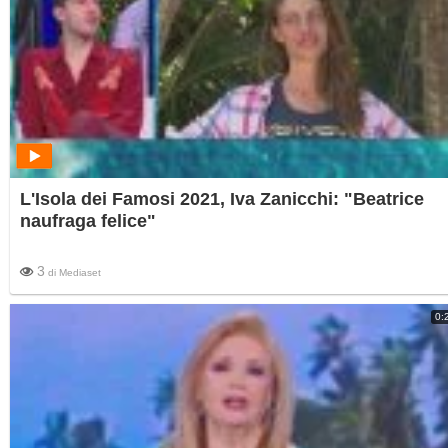
L'Isola dei Famosi 2021, Iva Zanicchi: "Beatrice
naufraga felice"
3
di
Mediaset
0: