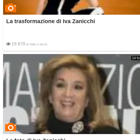
La trasformazione di Iva Zanicchi
19.878
di
Stile e trend
14 fo