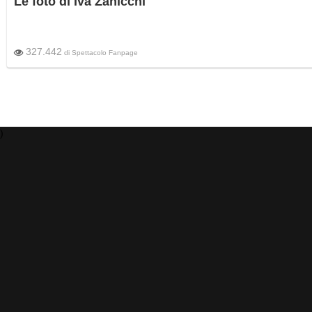
Le foto di Iva Zanicchi
327.442
di
Spettacolo Fanpage
)