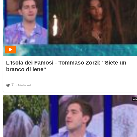
L'Isola dei Famosi - Tommaso Zorzi: "Siete un
branco di iene"
7
di
Mediaset
1: