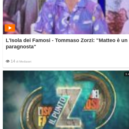
L'Isola dei Famosi - Tommaso Zorzi: "Matteo è un
paragnosta"
14
di
Mediaset
3: