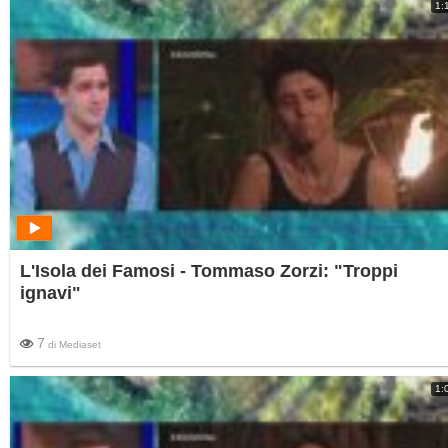
1:
L'Isola dei Famosi - Tommaso Zorzi: "Troppi
ignavi"
7
di
Mediaset
1: