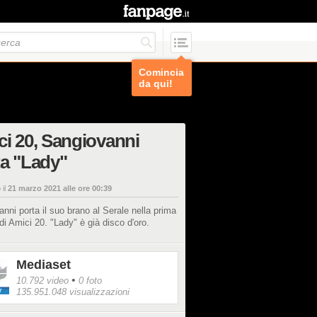
Comincia
da qui!
i 20, Sangiovanni
a "Lady"
 il
21 marzo 2021 alle ore 00:39
nni porta il suo brano al Serale nella prima
di Amici 20. "Lady" è già disco d'oro.
Mediaset
•
10.792 video
0 foto
135.951.048 visualizzazioni