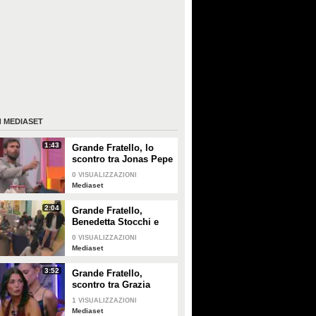
I
MEDIASET
1:43
Grande Fratello, lo
scontro tra Jonas Pepe
e Domenico D'Alterio
0
VISUALIZZAZIONI
Mediaset
2:04
Grande Fratello,
Benedetta Stocchi e
Francesca Carrara:
0
VISUALIZZAZIONI
discussione in camera
Mediaset
da letto
3:52
Grande Fratello,
scontro tra Grazia
Kendi e Simone De
1
VISUALIZZAZIONI
Bianchi
Mediaset