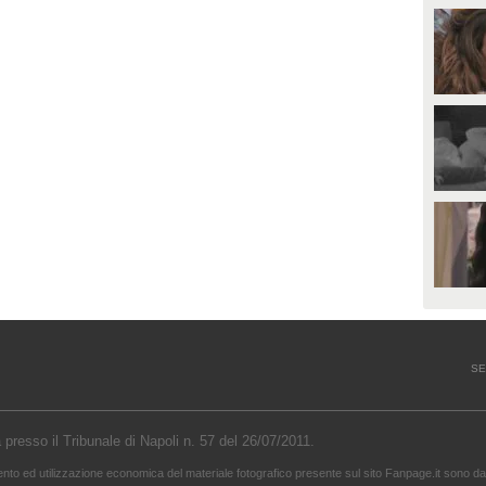
SE
a presso il Tribunale di Napoli n. 57 del 26/07/2011.
mento ed utilizzazione economica del materiale fotografico presente sul sito Fanpage.it sono da 