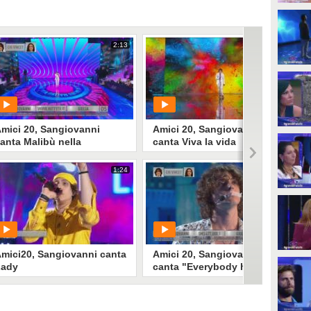
2:13
3:18
mici 20, Sangiovanni
Amici 20, Sangiovanni
anta Malibù nella
canta Viva la vida
inalissima
1:24
2:28
PLAY
PLAY
183
• di
Mediaset
152
• di
Mediaset
mici20, Sangiovanni canta
Amici 20, Sangiovanni
Lady
canta "Everybody hurts"