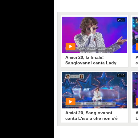
2:20
Amici 20, la finale:
A
Sangiovanni canta Lady
c
f
1:46
PLAY
132
• di
Mediaset
Amici 20, Sangiovanni
A
canta L'isola che non c'è