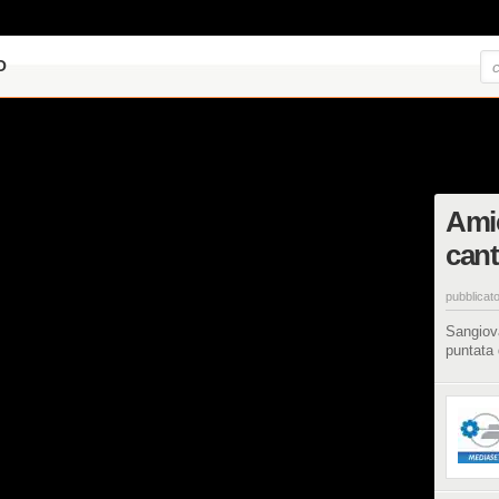
O
Amic
cant
pubblicato
Sangiova
puntata 