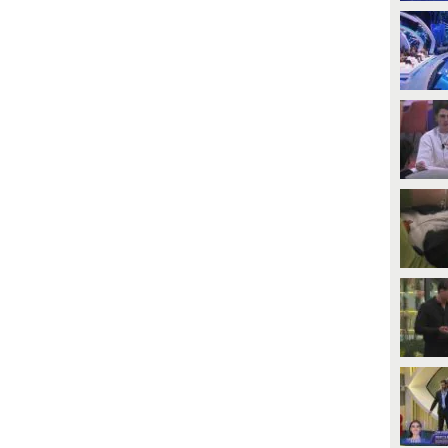
PLAY
PLAY
66
• di
Mediaset
115
• di
Mediaset