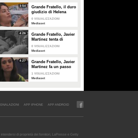
3:54
Grande Fratello, il duro
giudizio di Helena
Prestes su Zeudi Di
0
VISUALIZZAZIONI
Palma e Javier
Mediaset
Martinez
4:26
Grande Fratello, Javier
Martinez tenta di
confortare Zeudi Di
0
VISUALIZZAZIONI
Palma
Mediaset
4:27
Grande Fratello, Javier
Martinez fa un passo
indietro con Zeudi Di
1
VISUALIZZAZIONI
Palma
Mediaset
GNALAZIONI
APP IPHONE
APP ANDROID
intendersi di proprietà dei fornitori, LaPresse e Getty