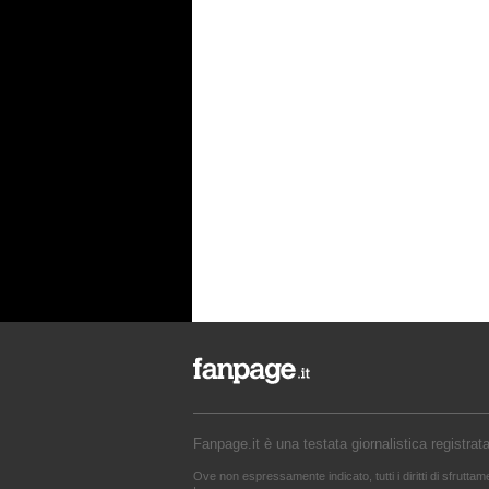
Fanpage.it è una testata giornalistica registrat
Ove non espressamente indicato, tutti i diritti di sfrutta