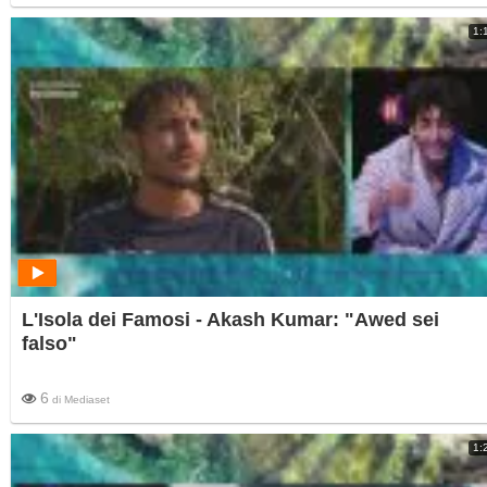
1:
L'Isola dei Famosi - Akash Kumar: "Awed sei
falso"
6
di
Mediaset
1: