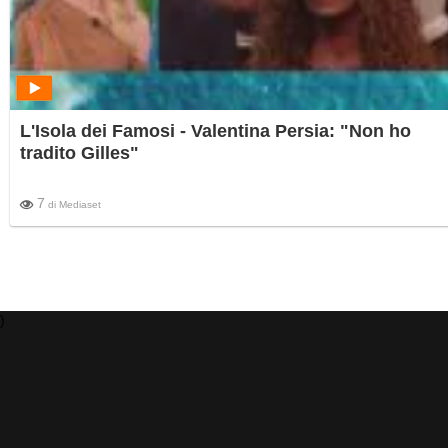
L'Isola dei Famosi - Valentina Persia: "Non ho
tradito Gilles"
7
di
Mediaset
)