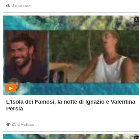
8
di
Mediaset
2:
L'Isola dei Famosi, la notte di Ignazio e Valentina
Persia
29
di
Mediaset
2: