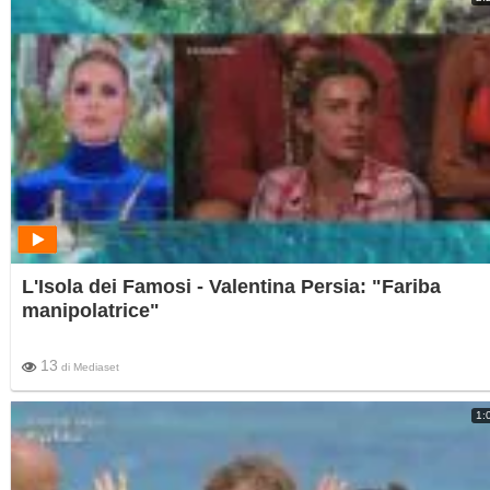
L'Isola dei Famosi - Valentina Persia: "Fariba
manipolatrice"
13
di
Mediaset
1: