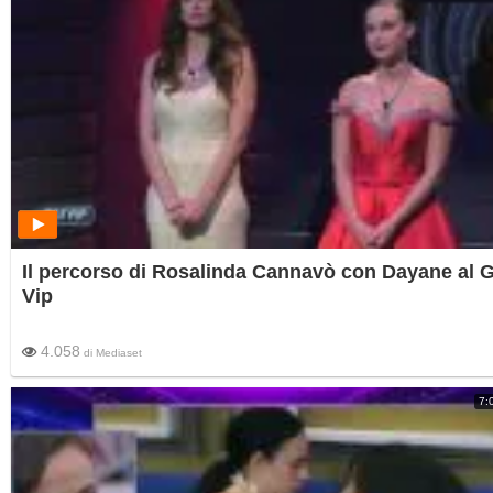
Il percorso di Rosalinda Cannavò con Dayane al G
Vip
4.058
di
Mediaset
7: