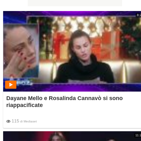
8:
Dayane Mello e Rosalinda Cannavò si sono
riappacificate
115
di
Mediaset
11: