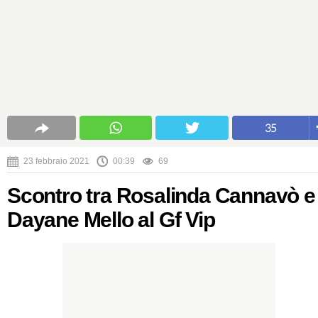
35
23 febbraio 2021
00:39
69
Scontro tra Rosalinda Cannavò e
Dayane Mello al Gf Vip