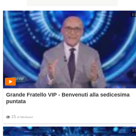
1:
Grande Fratello VIP - Benvenuti alla sedicesima
puntata
15
di
Mediaset
3: