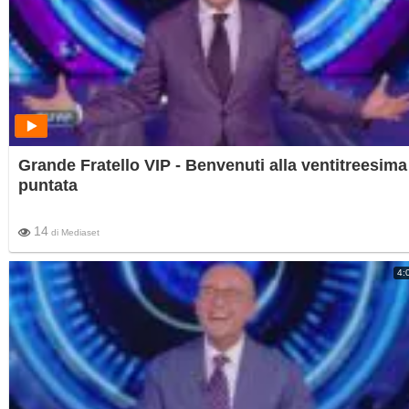
Grande Fratello VIP - Benvenuti alla ventitreesima
puntata
14
di
Mediaset
4: