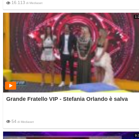
16.113
di
Mediaset
1:
Grande Fratello VIP - Stefania Orlando è salva
54
di
Mediaset
9: