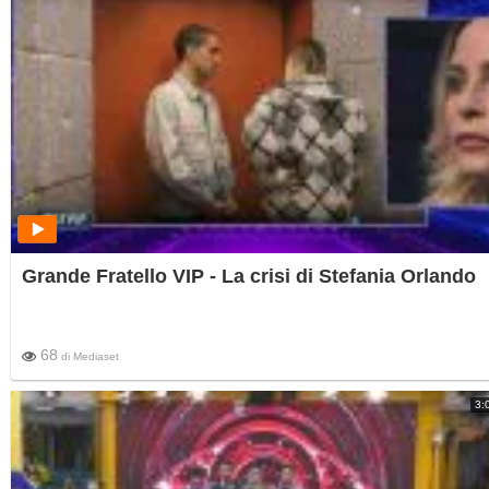
Grande Fratello VIP - La crisi di Stefania Orlando
68
di
Mediaset
3: