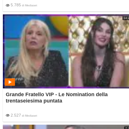
5.785
di
Mediaset
14:
Grande Fratello VIP - Le Nomination della
trentaseiesima puntata
2.527
di
Mediaset
7: