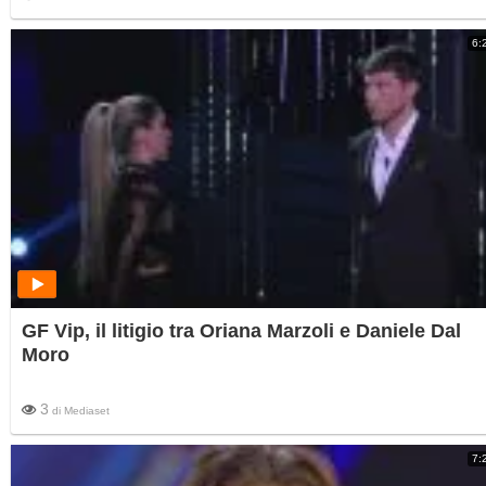
6:
GF Vip, il litigio tra Oriana Marzoli e Daniele Dal
Moro
3
di
Mediaset
7: