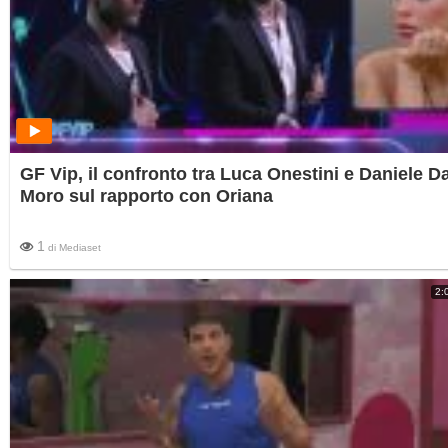
GF Vip, il confronto tra Luca Onestini e Daniele Da
Moro sul rapporto con Oriana
1
di
Mediaset
2: