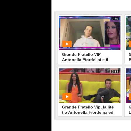
7:50
Grande Fratello VIP -
G
Antonella Fiordelisi e il
E
videomessaggio da
A
Edoardo Donnamaria
3:38
PLAY
1
• di
Mediaset
Grande Fratello Vip, la lite
G
tra Antonella Fiordelisi ed
L
Edoardo Donnamaria
D
F