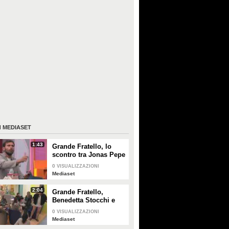
I
MEDIASET
1:43
Grande Fratello, lo
scontro tra Jonas Pepe
e Domenico D'Alterio
0
VISUALIZZAZIONI
Mediaset
2:04
Grande Fratello,
Benedetta Stocchi e
Francesca Carrara:
0
VISUALIZZAZIONI
discussione in camera
Mediaset
da letto