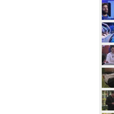
PLAY
PLAY
1
• di
Mediaset
35
• di
Mediaset