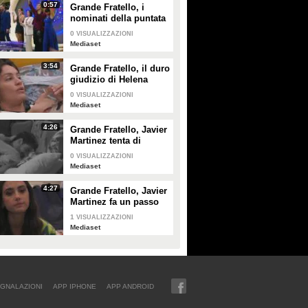
Spolverato
0:57
Grande Fratello, i
nominati della puntata
di giovedì 30 gennaio
0
VISUALIZZAZIONI
Mediaset
3:54
Grande Fratello, il duro
giudizio di Helena
Prestes su Zeudi Di
0
VISUALIZZAZIONI
Palma e Javier
Mediaset
Martinez
4:26
Grande Fratello, Javier
Martinez tenta di
confortare Zeudi Di
0
VISUALIZZAZIONI
Palma
Mediaset
4:27
Grande Fratello, Javier
Martinez fa un passo
indietro con Zeudi Di
1
VISUALIZZAZIONI
Palma
Mediaset
GNALAZIONI
APP IPHONE
APP ANDROID