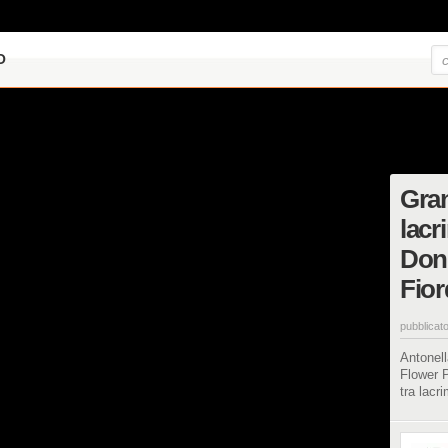
O
Gran
lacr
Don
Fior
pubblicato
Antonell
Flower P
tra lacr