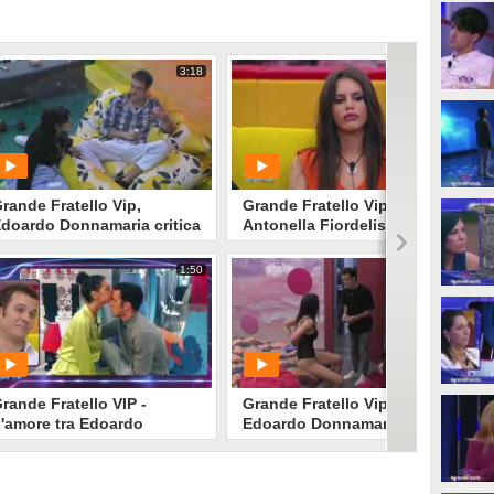
3:18
3:32
rande Fratello Vip,
Grande Fratello Vip,
doardo Donnamaria critica
Antonella Fiordelisi e le
ntonella Fiordelisi
parole di Edoardo
Donnamaria
1:50
3:18
PLAY
PLAY
1
• di
Mediaset
1
• di
Mediaset
rande Fratello VIP -
Grande Fratello Vip,
'amore tra Edoardo
Edoardo Donnamaria lascia
onnamaria e Antonella
Antonella Fiordelisi
iordelisi