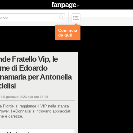
Comincia
da qui!
de Fratello Vip, le
ime di Edoardo
namaria per Antonella
delisi
 il
5 gennaio 2023 alle ore 18:29
a Fiordelisi raggiunge il VIP nella stanza
ower. I #Donnalisi si ritrovano abbracciati
ime e carezze.