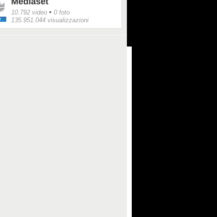
Mediaset
•
10.792 video
0 foto
135.951.044 visualizzazioni