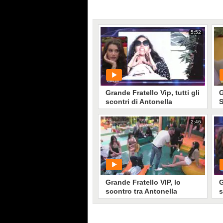
5:52
Grande Fratello Vip, tutti gli
G
scontri di Antonella
S
Fiordelisi
A
2:46
PLAY
1
• di
Mediaset
Grande Fratello VIP, lo
G
scontro tra Antonella
s
Fiordelisi e gli Incorvassi
F