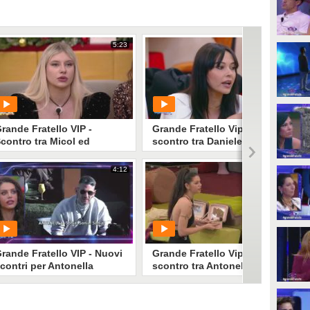
5:23
5:45
rande Fratello VIP -
Grande Fratello Vip, lo
contro tra Micol ed
scontro tra Daniele Dal
ntonella Fiordelisi
Moro e Martina Nasoni
4:12
1:09
PLAY
PLAY
1
• di
Mediaset
1
• di
Mediaset
rande Fratello VIP - Nuovi
Grande Fratello Vip,
contri per Antonella
scontro tra Antonella
iordelisi
Fiordelisi e Edoardo
Donnamaria