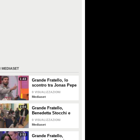
I
MEDIASET
1:43
Grande Fratello, lo
scontro tra Jonas Pepe
e Domenico D'Alterio
0
VISUALIZZAZIONI
Mediaset
2:04
Grande Fratello,
Benedetta Stocchi e
Francesca Carrara:
0
VISUALIZZAZIONI
discussione in camera
Mediaset
da letto
3:52
Grande Fratello,