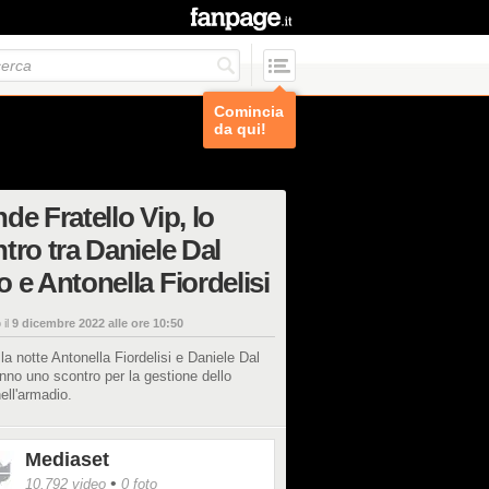
Comincia
da qui!
de Fratello Vip, lo
tro tra Daniele Dal
 e Antonella Fiordelisi
 il
9 dicembre 2022 alle ore 10:50
la notte Antonella Fiordelisi e Daniele Dal
no uno scontro per la gestione dello
ell'armadio.
Mediaset
•
10.792 video
0 foto