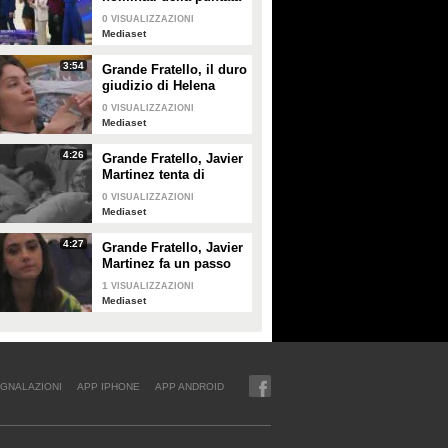
di giovedì 30 gennaio
0
VISUALIZZAZIONI
Mediaset
3:54
Grande Fratello, il duro
giudizio di Helena
Prestes su Zeudi Di
0
VISUALIZZAZIONI
Palma e Javier
Mediaset
Martinez
4:26
Grande Fratello, Javier
Martinez tenta di
confortare Zeudi Di
0
VISUALIZZAZIONI
Palma
Mediaset
4:27
Grande Fratello, Javier
Martinez fa un passo
indietro con Zeudi Di
1
VISUALIZZAZIONI
Palma
Mediaset
GNALAZIONI
APP IPHONE
APP ANDROID