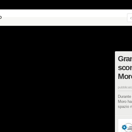
O
Gran
scon
Moro
pubblicato
Durante 
Moro han
spazio n