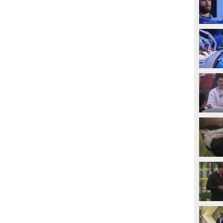
PLAY
PLAY
2
• di
Mediaset
354
• di
Mediaset