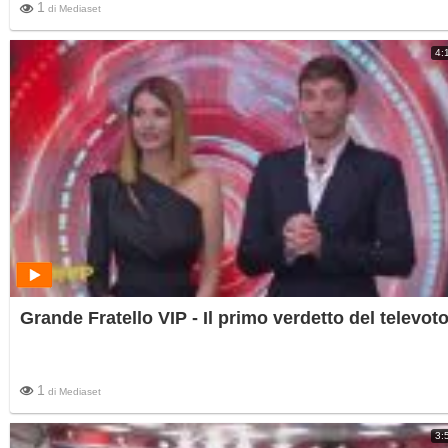
1
di
Mediaset
4:
Grande Fratello VIP - Il primo verdetto del televot
1
di
Mediaset
3: