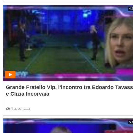
4:
Grande Fratello Vip, l'incontro tra Edoardo Tavass
e Clizia Incorvaia
1
di
Mediaset
5: