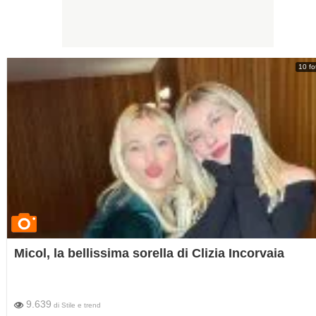
10 fo
Micol, la bellissima sorella di Clizia Incorvaia
9.639
di
Stile e trend