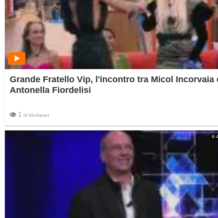
Grande Fratello Vip, l'incontro tra Micol Incorvaia 
Antonella Fiordelisi
1
di
Mediaset
6: