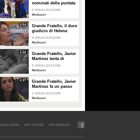
nominati della puntata
di giovedì 30 gennaio
0
VISUALIZZAZIONI
Mediaset
3:54
Grande Fratello, il duro
giudizio di Helena
Prestes su Zeudi Di
0
VISUALIZZAZIONI
Palma e Javier
Mediaset
Martinez
4:26
Grande Fratello, Javier
Martinez tenta di
confortare Zeudi Di
0
VISUALIZZAZIONI
Palma
Mediaset
4:27
Grande Fratello, Javier
Martinez fa un passo
indietro con Zeudi Di
1
VISUALIZZAZIONI
Palma
Mediaset
GNALAZIONI
APP IPHONE
APP ANDROID