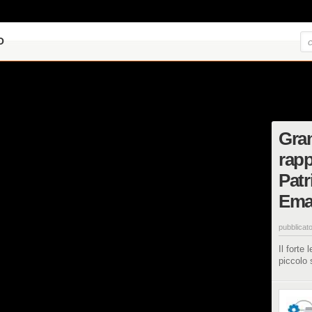
O
Gran
rapp
Patr
Eman
pubblicato
Il forte
piccolo