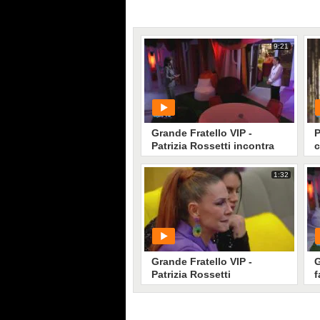
9:21
Grande Fratello VIP -
P
Patrizia Rossetti incontra
c
Emanuela Folliero
F
1:32
PLAY
1
• di
Mediaset
Grande Fratello VIP -
G
Patrizia Rossetti
f
preoccupata per i rapporti
G
nella Casa