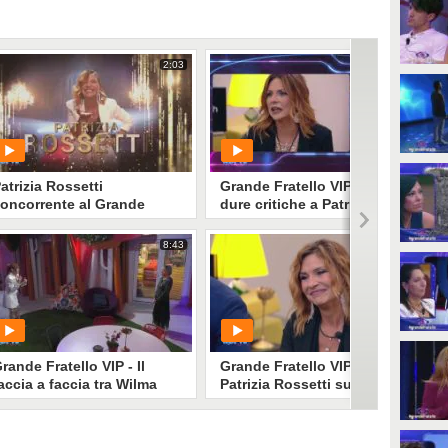
2:03
3:55
atrizia Rossetti
Grande Fratello VIP - Le
oncorrente al Grande
dure critiche a Patrizia
ratello Vip
Rossetti
8:43
3:24
PLAY
PLAY
1
• di
Mediaset
1
• di
Mediaset
rande Fratello VIP - Il
Grande Fratello VIP -
accia a faccia tra Wilma
Patrizia Rossetti supporta
oich e Patrizia Rossetti
Pamela Prati