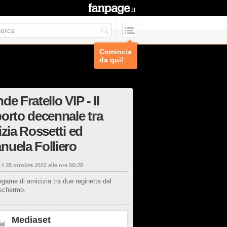
Comincia
da qui!
de Fratello VIP - Il
orto decennale tra
izia Rossetti ed
uela Folliero
 il
28 ottobre 2022 alle ore 00:28
 legame di amicizia tra due reginette del
 schermo.
Mediaset