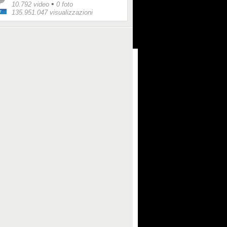
•
10.792 video
0 foto
135.951.047 visualizzazioni