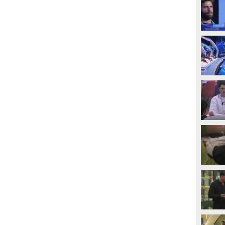
PLAY
PLAY
1
• di
Mediaset
6
• di
Mediaset