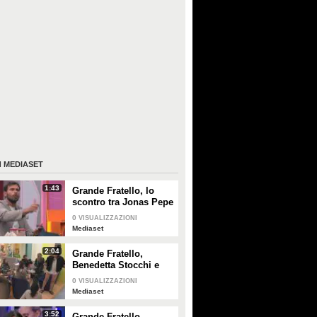
I
MEDIASET
1:43
Grande Fratello, lo
scontro tra Jonas Pepe
e Domenico D'Alterio
0
VISUALIZZAZIONI
Mediaset
2:04
Grande Fratello,
Benedetta Stocchi e
Francesca Carrara:
0
VISUALIZZAZIONI
discussione in camera
Mediaset
da letto
3:52
Grande Fratello,