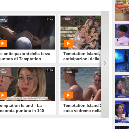
0:01
3:41
e anticipazioni della terza
Temptation Island, le
untata di Temptation
anticipazioni della seconda
sland Vip
puntata
2:19
2:05
PLAY
PLAY
7081
• di
Mediaset
19
• di
Mediaset
emptation Island - La
Temptation Island 2020,
econda puntata in 140
cosa vedremo nella terza
econdi
puntata