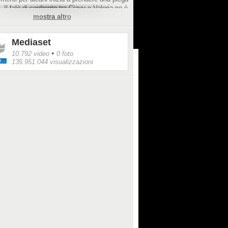
. Il falò di confronto tra Ciavy e Valeria ne è
trazione, i due dopo essersi rinfacciati di
mostra altro
scono separati dall'Is Morus Relais.
Mediaset
•
10.792 video
0 foto
135.951.044 visualizzazioni