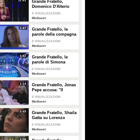
11:41
Grande Fratello,
PLAY
PLAY
Domenico D'Alterio
affronta la sua
0
VISUALIZZAZIONI
compagna Valentina
72668
• di
Mediaset
6045
• di
Mediaset
Mediaset
2:47
Grande Fratello, le
parole della compagna
di Domenico D'Alterio
0
VISUALIZZAZIONI
Mediaset
4:42
Grande Fratello, le
parole di Simona
Ventura per Anita
0
VISUALIZZAZIONI
Mazzotta
Mediaset
1:14
Grande Fratello, Jonas
Pepe accusa: "Il
contatto tra alcuni è
0
VISUALIZZAZIONI
strategia"
Mediaset
5:49
Grande Fratello, Shaila
Gatta su Lorenzo
Spolverato: "Non
0
VISUALIZZAZIONI
siamo più noi due, è
Mediaset
troppo nel gioco"
4:08