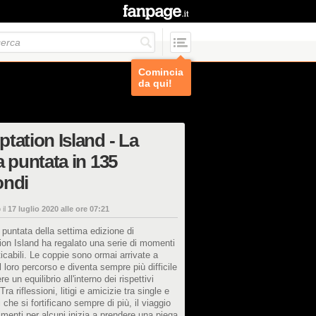
Comincia
da qui!
tation Island - La
a puntata in 135
ondi
 il
17 luglio 2020 alle ore 07:21
 puntata della settima edizione di
on Island ha regalato una serie di momenti
icabili. Le coppie sono ormai arrivate a
 loro percorso e diventa sempre più difficile
 un equilibrio all'interno dei rispettivi
 Tra riflessioni, litigi e amicizie tra single e
i che si fortificano sempre di più, il viaggio
imenti per alcuni inizia a prendere una piega