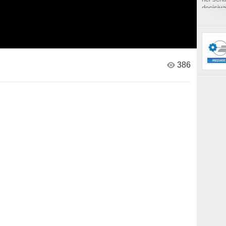
decisiva
la dimos
tutto, e
386