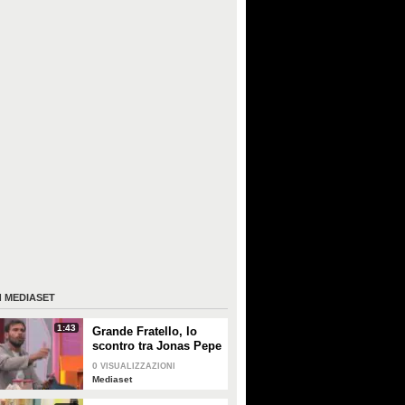
I
MEDIASET
1:43
Grande Fratello, lo
scontro tra Jonas Pepe
e Domenico D'Alterio
0
VISUALIZZAZIONI
Mediaset