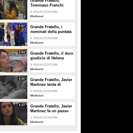
Grande Fratello,
Tommaso Franchi
spiega a Shaila Gatta
0
VISUALIZZAZIONI
le ragioni del
Mediaset
rimprovero a Lorenzo
Spolverato
0:57
Grande Fratello, i
nominati della puntata
di giovedì 30 gennaio
0
VISUALIZZAZIONI
Mediaset
3:54
Grande Fratello, il duro
giudizio di Helena
Prestes su Zeudi Di
0
VISUALIZZAZIONI
Palma e Javier
Mediaset
Martinez
4:26
Grande Fratello, Javier
Martinez tenta di
confortare Zeudi Di
0
VISUALIZZAZIONI
Palma
Mediaset
4:27
Grande Fratello, Javier
Martinez fa un passo
indietro con Zeudi Di
1
VISUALIZZAZIONI
Palma
Mediaset