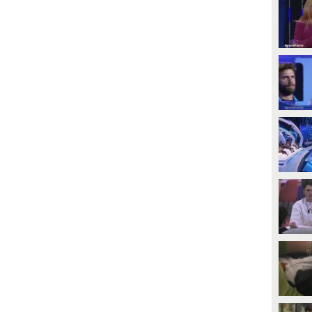
PLAY
PLAY
17418
• di
Mediaset
85
• di
Mediaset