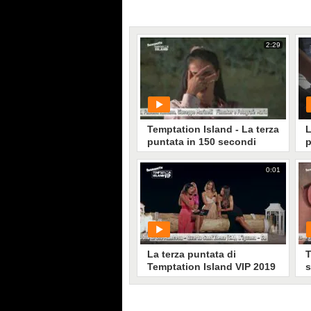
2:29
Temptation Island - La terza
L
puntata in 150 secondi
p
I
0:01
PLAY
3262
• di
Mediaset
La terza puntata di
T
Temptation Island VIP 2019
s
in 120 secondi
s