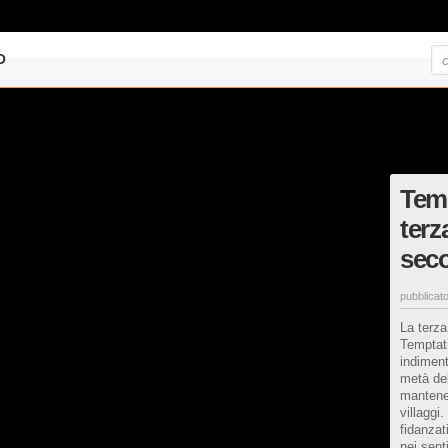
O
Temp
terz
sec
pubblicato
La terza
Temptati
indiment
metà del
mantenere
villaggi.
fidanzat
nei sent