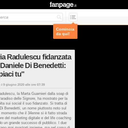
Comincia
da qui!
ia Radulescu fidanzata
Daniele Di Benedetti:
piaci tu"
 il
9 giugno 2020 alle ore 07:39
adulescu, la Marta Guarnieri dalla soap di
Paradiso delle Signore, ha mostrato per la
lta sui social il suo fidanzato. Si tratta di
Di Benedetti, un nome piuttosto noto sul
 momento che il 34enne si è fatto strada
ore del marketing digitale e del life coaching
o un grande successo di pubblico. I due
rano mai mostrati insieme, ma nel corso di