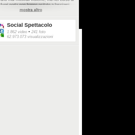
 fuori porta non hanno esitato a lasciarsi
n dolci effusioni e dichiarazioni d'amore.
mostra altro
Social Spettacolo
•
1.862 video
241 foto
62.973.073 visualizzazioni