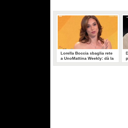
Lorella Boccia sbaglia rete
D
a UnoMattina Weekly: dà la
p
linea al Tg5 invece che al
s
Tg1
T
Gaffe di Lorella Boccia a
D
UnoMattina Weekly: la conduttrice
p
dà la linea al Tg5 anziché al Tg1.
p
Si corregge in un lampo, ma il
l
video del momento gira sui social
p
e accende i commenti sulla rete.
m
s
p