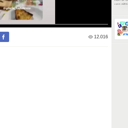
una gita
andare i
12.016