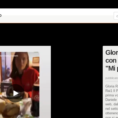
O
Glor
con 
"Mi 
pubblicato
Gloria R
Rai1 Il 
prima vo
Daniele 
web, dal
nel sett
ottenend
non si e