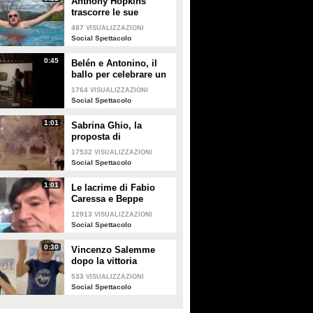
Anthony Hopkins
trascorre le sue
vacanze in Toscana e
487
VISUALIZZAZIONI
canta "Bella ciao"
Social Spettacolo
0:45
Belén e Antonino, il
ballo per celebrare un
anno insieme
1764
VISUALIZZAZIONI
Social Spettacolo
1:01
Sabrina Ghio, la
proposta di
matrimonio di Carlo
17532
VISUALIZZAZIONI
Negri
Social Spettacolo
1:01
Le lacrime di Fabio
Caressa e Beppe
Bergomi a Euro 2020:
12913
VISUALIZZAZIONI
"È stato bellissimo"
Social Spettacolo
0:30
Vincenzo Salemme
dopo la vittoria
dell'Italia: "Si è fermato
533
VISUALIZZAZIONI
il cuore"
Social Spettacolo