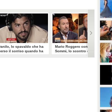
anilo, lo spavaldo che ha
Mario Roggero contro Luca
erso il sorriso quando ha
Sommi, lo scontro del 2023
coperto la gelosia a
torna virale: "Lo
emptation Island
rifarebbe?" "Sì, subito!"
opo aver fatto patire tutte le
Torna virale lo scontro tra Mario
ene a Francesca, Danilo vede il
Roggero e Luca Sommi a Dritto e
rimo video della compagna che
Rovescio nel dicembre 2023. Alla
o stravolge e perde il suo
domanda "Lei lo rifarebbe?" il
roverbiale sorriso. Una
gioielliere, ora condannato in via
etamorfosi improvvisa che, a
definitiva, rispose: "Sì, subito".
uo modo, è simbolo del
rogramma.