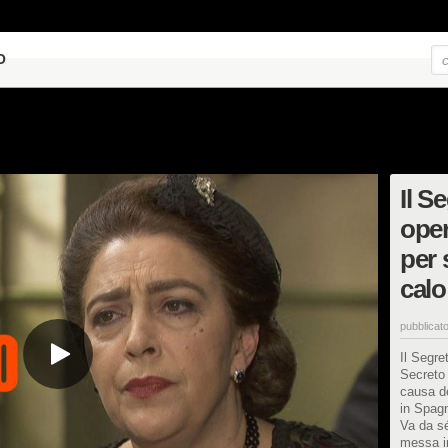
O
Il S
oper
per 
calo
pubblicato
Il Segre
Secreto
causa de
in Spagn
Va da sé
messa in