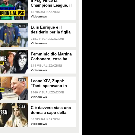
Il Psg vince la
Champions League, il
sogno dell'Inter si
13
VISUALIZZAZIONI
infrange a Monaco di
Videonews
Baviera
3:09
Luis Enrique e il
desiderio per la figlia
Xana nel giorno della
2181
VISUALIZZAZIONI
finale di Champions tra
Videonews
PSG e Inter
3:06
Femminicidio Martina
Carbonaro, cosa ha
fatto Alessio Tucci
144
VISUALIZZAZIONI
dopo averla uccisa [LA
Videonews
RICOSTRUZIONE]
0:58
Leone XIV, Zuppi:
"Tanti speravano in
me? Io mai, prima
2460
VISUALIZZAZIONI
deve vincere lo
Videonews
scudetto il Bologna"
3:12
C’è davvero stata una
donna a capo della
Chiesa cattolica? La
86
VISUALIZZAZIONI
leggenda della
Videonews
Papessa Giovanna