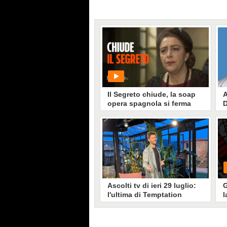
Il Segreto chiude, la soap
A
opera spagnola si ferma
D
per sempre a causa del
1
calo di ascolti
L
H
PLAY
C
D
R
316333
• di
Videonews
t
s
G
Ascolti tv di ieri 29 luglio:
G
l'ultima di Temptation
l
Island supera il 35% di
share, è l’edizione più vista
di sempre
Risultati di ascolto clamorosi