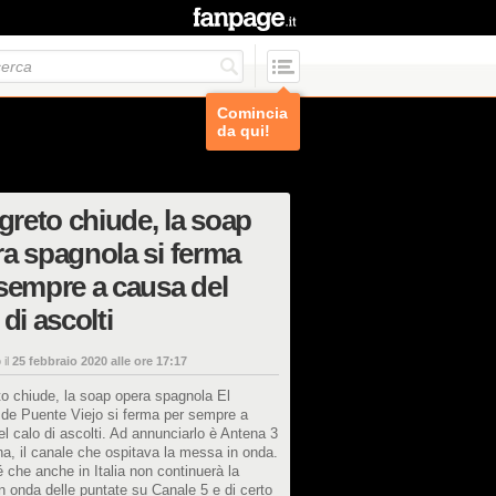
Comincia
da qui!
egreto chiude, la soap
a spagnola si ferma
sempre a causa del
 di ascolti
 il
25 febbraio 2020 alle ore 17:17
to chiude, la soap opera spagnola El
 de Puente Viejo si ferma per sempre a
l calo di ascolti. Ad annunciarlo è Antena 3
a, il canale che ospitava la messa in onda.
 che anche in Italia non continuerà la
 onda delle puntate su Canale 5 e di certo