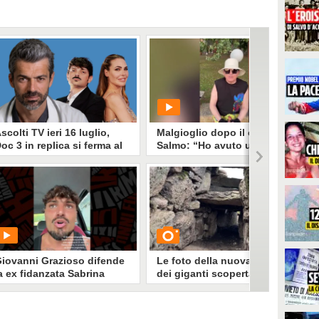
scolti TV ieri 16 luglio,
Malgioglio dopo il caso
oc 3 in replica si ferma al
Salmo: “Ho avuto un
2.5% e perde contro Battiti
melanoma. Mettete la
ive (18.7%)
crema, non sentite i
ciarlatani”
a vinto Battiti Live. Ilary Blasi su
PLAY
anale5 ha battuto la replica di
oc - Nelle tue mani 3 in onda su
ai1. In access prime time, Affari
785
• di
Spettacolo Fanpage
uoi di Stefano De Martino ha
fidato La ruota della fortuna di
erry Scotti e Samira Lui.
iovanni Grazioso difende
Le foto della nuova Tomba
a ex fidanzata Sabrina
dei giganti scoperta in
Sardegna