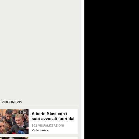
I
VIDEONEWS
4:30
Alberto Stasi con i
suoi avvocati fuori dal
Tribunale: "Abbiate
902
VISUALIZZAZIONI
pazienza"
Videonews