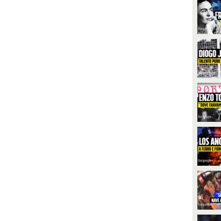
PLAY
GUARDA
3795
• di
Spettacolo Fanpage
58535
• di
Cultura Fanpage