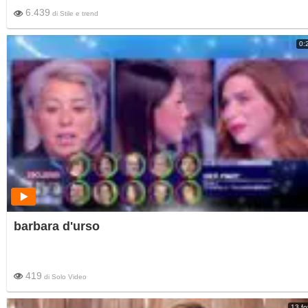
6.439
di
Stile e trend
0:
barbara d'urso
419
di
Solo Video
13 fo