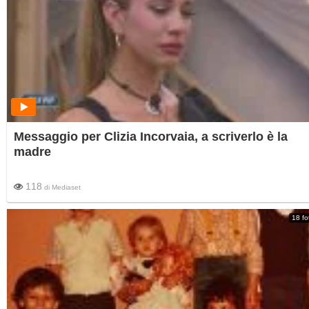
Messaggio per Clizia Incorvaia, a scriverlo è la
madre
118
di
Mediaset
18 fo