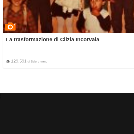
La trasformazione di Clizia Incorvaia
129.591
di
Stile e trend
)