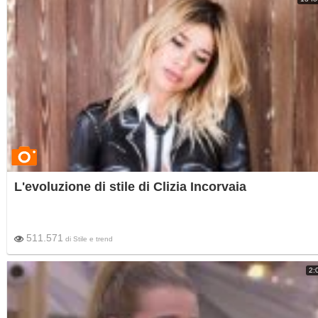
L'evoluzione di stile di Clizia Incorvaia
511.571
di
Stile e trend
2: