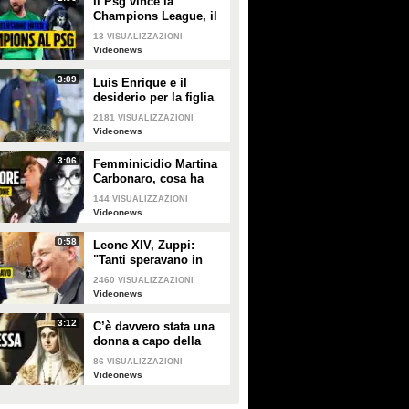
Il Psg vince la
Champions League, il
sogno dell'Inter si
13
VISUALIZZAZIONI
infrange a Monaco di
Videonews
Baviera
3:09
Luis Enrique e il
desiderio per la figlia
Xana nel giorno della
2181
VISUALIZZAZIONI
finale di Champions tra
Videonews
PSG e Inter
3:06
Femminicidio Martina
Carbonaro, cosa ha
fatto Alessio Tucci
144
VISUALIZZAZIONI
dopo averla uccisa [LA
Videonews
RICOSTRUZIONE]
0:58
Leone XIV, Zuppi:
"Tanti speravano in
me? Io mai, prima
2460
VISUALIZZAZIONI
deve vincere lo
Videonews
scudetto il Bologna"
3:12
C’è davvero stata una
donna a capo della
Chiesa cattolica? La
86
VISUALIZZAZIONI
leggenda della
Videonews
Papessa Giovanna