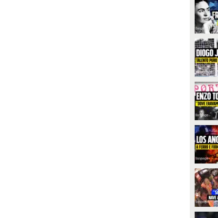
PLAY
u Canale 5 nuova puntata di
emptation Island che sigla il
ecord stagionale di share, mentre
1595
• di
Videonews
u Rai1 tengono le repliche de Il
iovane Montalbano. In access
rime time La Ruota della
ortuna stacca nettamente
'Eredità Summer.