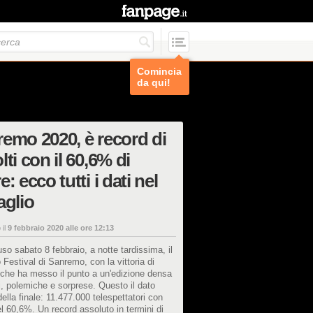
Comincia
da qui!
emo 2020, è record di
lti con il 60,6% di
e: ecco tutti i dati nel
aglio
 il
9 febbraio 2020 alle ore 12:13
uso sabato 8 febbraio, a notte tardissima, il
Festival di Sanremo, con la vittoria di
 che ha messo il punto a un'edizione densa
i, polemiche e sorprese. Questo il dato
della finale: 11.477.000 telespettatori con
l 60,6%. Un record assoluto in termini di