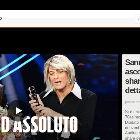
O
Sanr
asco
shar
dett
pubblicato
Si è chi
70esimo 
Diodato
di event
Auditel 
share de