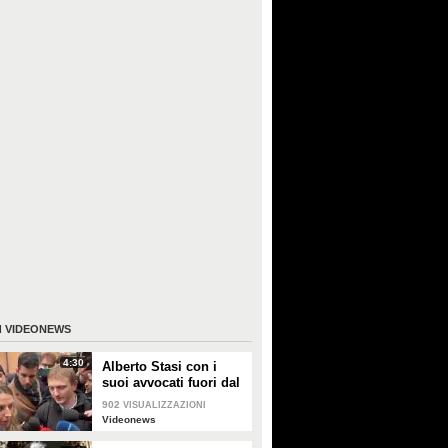
I
VIDEONEWS
4:30
Alberto Stasi con i
suoi avvocati fuori dal
Tribunale: "Abbiate
902
VISUALIZZAZIONI
pazienza"
Videonews