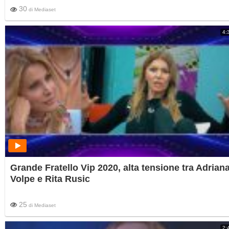
30
di
Mediaset
4:
Grande Fratello Vip 2020, alta tensione tra Adrian
Volpe e Rita Rusic
25
di
Mediaset
2: