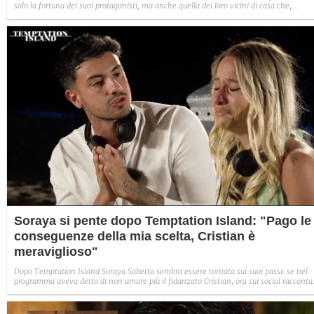
solo la fortuna dei suoi protagonisti, ma anche quella dei loro vicini di casa che,
incredibilmente, sono diventati perfino guest star alle inaugurazioni dei locali.
Soraya si pente dopo Temptation Island: "Pago le
conseguenze della mia scelta, Cristian è
meraviglioso"
Dopo Temptation Island Soraya Sabetta sembra essere tornata sui suoi passi: se nel
programma aveva detto di non amare più il fidanzato Cristian, ora sui social racconta
una versione diversa dicendo di star "pagando le conseguenze" della sua scelta e
definendolo "meraviglioso".