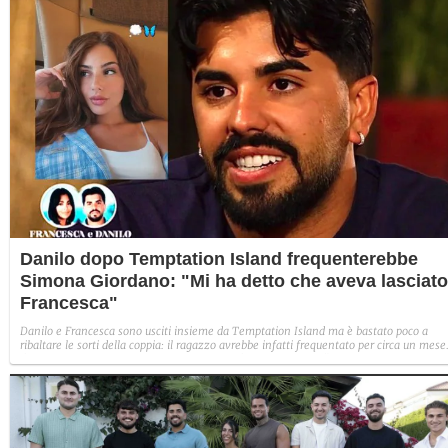
Danilo dopo Temptation Island frequenterebbe
Simona Giordano: "Mi ha detto che aveva lasciato
Francesca"
Danilo e Francesca sono usciti insieme da Temptation Island ma è bastato poco a
ribaltare le sorti della coppia: il ragazzo avrebbe infatti frequentato per circa un mese
l'influencer e TikToker Sofia Giordano, che l'ha sbugiardato. "Mi aveva detto che si
erano lasciati. Ci sono rimasta male, si è comportato male", ha spiegato lei.