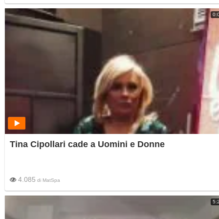
0:
Tina Cipollari cade a Uomini e Donne
4.085
di
MatSpa
5: