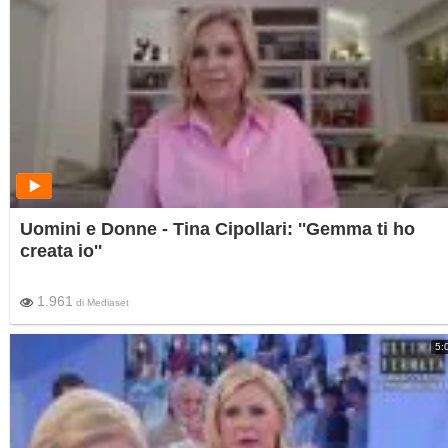
Uomini e Donne - Tina Cipollari: ''Gemma ti ho
creata io''
1.961
di
Mediaset
5: