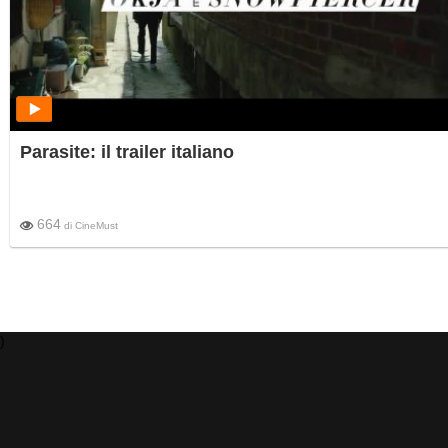
Parasite: il trailer italiano
664
di
CineMust
)