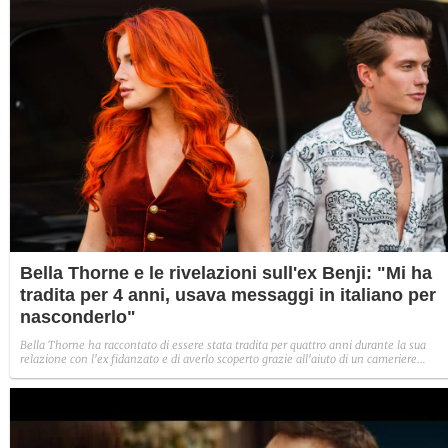
Bella Thorne e le rivelazioni sull'ex Benji: "Mi ha
tradita per 4 anni, usava messaggi in italiano per
nasconderlo"
Bella Thorne ha raccontato di essere stata tradita per quattro anni durante la sua
relazione con l'ex fidanzato e di averlo scoperto grazie all'aiuto di un cameriere
italiano, che ha tradotto per lei messaggi con altre ragazze. L'attrice non fa
esplicitamente il nome di Benjamin Mascolo ma dettagli temporali e di racconto
portano a lui.