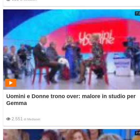
7:
Uomini e Donne trono over: malore in studio per
Gemma
2.551
di
Mediaset
7: