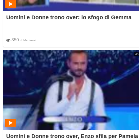
Uomini e Donne trono over: lo sfogo di Gemma
350
di
Mediaset
3:
Uomini e Donne trono over, Enzo sfila per Pamela