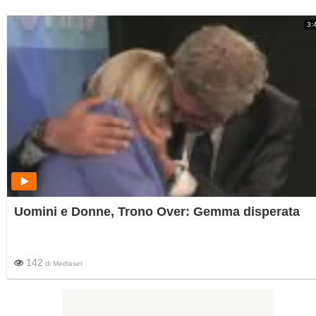
3:
Uomini e Donne, Trono Over: Gemma disperata
142
di
Mediaset