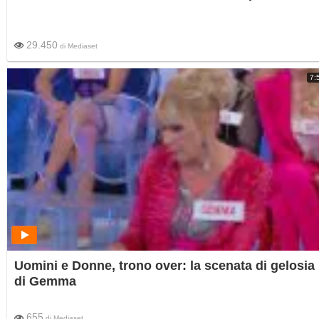
29.450
di
Mediaset
7:
Uomini e Donne, trono over: la scenata di gelosia
di Gemma
655
di
Mediaset