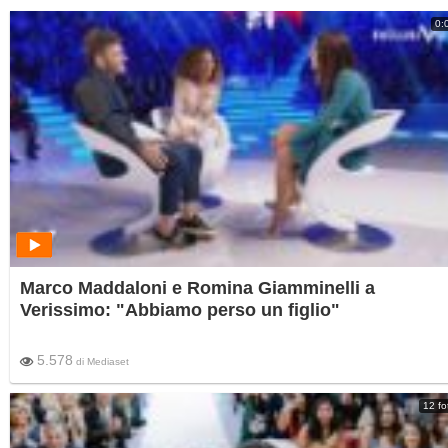
0:
Marco Maddaloni e Romina Giamminelli a
Verissimo: "Abbiamo perso un figlio"
5.578
di
Mediaset
12 fo