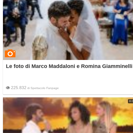
Le foto di Marco Maddaloni e Romina Giamminelli
225.832
di
Spettacolo Fanpage
0: