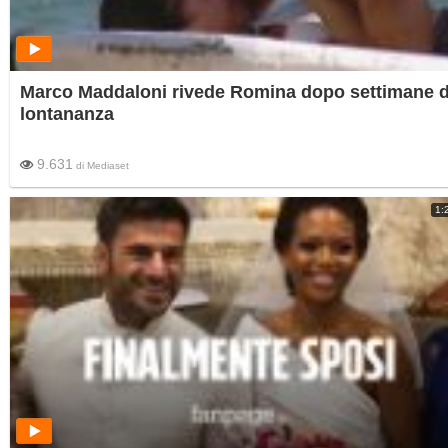
Marco Maddaloni rivede Romina dopo settimane d
lontananza
9.631
di
Mediaset
1: