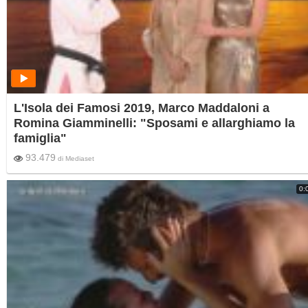
L'Isola dei Famosi 2019, Marco Maddaloni a
Romina Giamminelli: "Sposami e allarghiamo la
famiglia"
93.479
di
Mediaset
0: