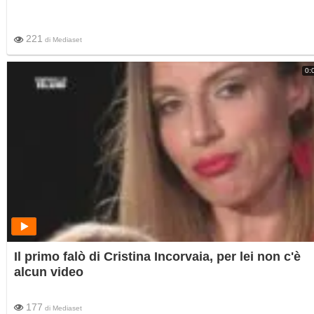
221
di
Mediaset
0:
Il primo falò di Cristina Incorvaia, per lei non c'è
alcun video
177
di
Mediaset