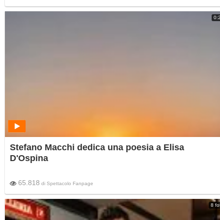
0:
Stefano Macchi dedica una poesia a Elisa
D'Ospina
65.818
di
Spettacolo Fanpage
8 fo