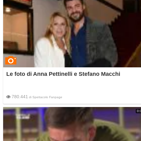
Le foto di Anna Pettinelli e Stefano Macchi
780.441
di
Spettacolo Fanpage
0: