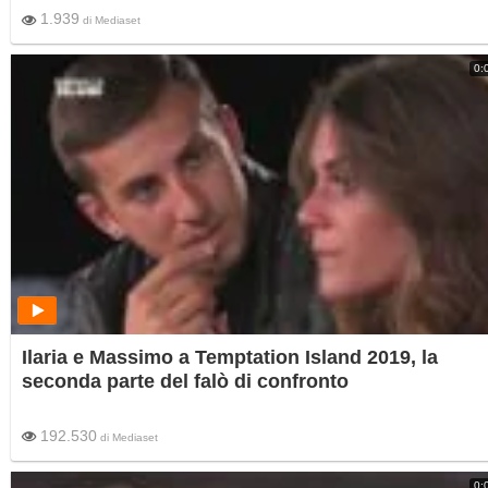
1.939
di
Mediaset
0:
Ilaria e Massimo a Temptation Island 2019, la
seconda parte del falò di confronto
192.530
di
Mediaset
0: