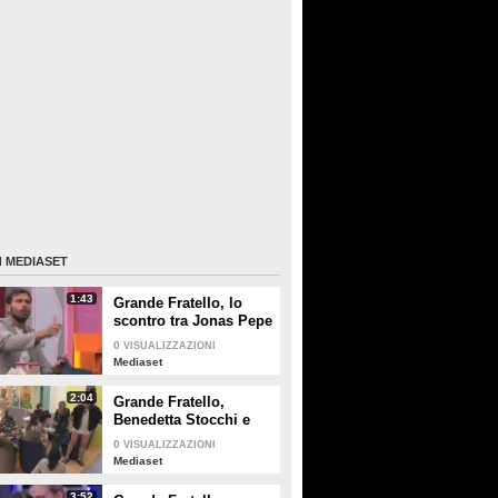
I
MEDIASET
1:43
Grande Fratello, lo
scontro tra Jonas Pepe
e Domenico D'Alterio
0
VISUALIZZAZIONI
Mediaset
2:04
Grande Fratello,
Benedetta Stocchi e
Francesca Carrara:
0
VISUALIZZAZIONI
discussione in camera
Mediaset
da letto
3:52