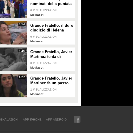
nominati della puntata
di giovedì 30 gennaio
0
VISUALIZZAZIONI
Mediaset
3:54
Grande Fratello, il duro
giudizio di Helena
Prestes su Zeudi Di
0
VISUALIZZAZIONI
Palma e Javier
Mediaset
Martinez
4:26
Grande Fratello, Javier
Martinez tenta di
confortare Zeudi Di
0
VISUALIZZAZIONI
Palma
Mediaset
4:27
Grande Fratello, Javier
Martinez fa un passo
indietro con Zeudi Di
1
VISUALIZZAZIONI
Palma
Mediaset
GNALAZIONI
APP IPHONE
APP ANDROID