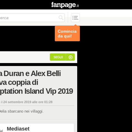
Comincia
da qui!
SEGUI
a Duran e Alex Belli
a coppia di
tation Island Vip 2019
 il
24 settembre 2019 alle ore 01:28
elia sbarcano nei villaggi.
Mediaset