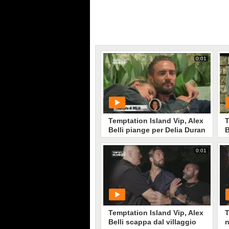
0:01
Temptation Island Vip, Alex
T
Belli piange per Delia Duran
B
t
C
0:01
PLAY
1272
• di
Mediaset
Temptation Island Vip, Alex
T
Belli scappa dal villaggio
n