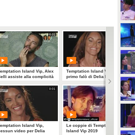
0:01
0:01
emptation Island Vip, Alex
Temptation Island VIP, il
elli assiste alla complicità
primo falò di Delia Duran
ra Delia Duran e Riccardo
olucci
0:01
0:33
PLAY
PLAY
636
• di
Mediaset
961
• di
Mediaset
emptation Island Vip,
Le coppie di Temptation
essun video per Delia
Island Vip 2019