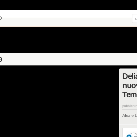
O
9
Deli
nuov
Temp
pubblicato
Alex e D