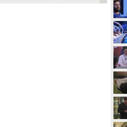
Duran
PLAY
PLAY
240
• di
Mediaset
49059
• di
Gennaro M. Duello