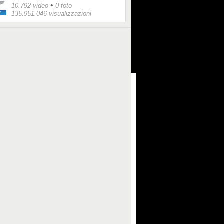
•
10.792 video
0 foto
135.951.046 visualizzazioni