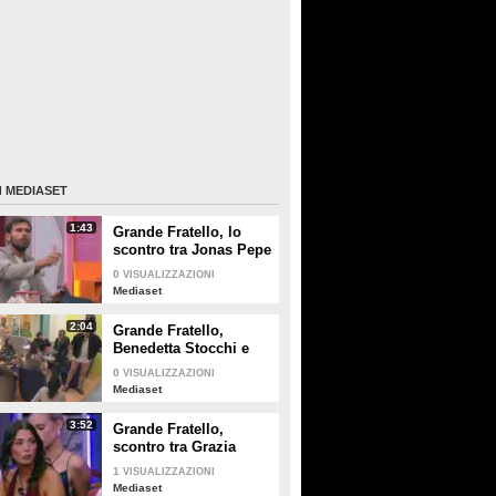
I
MEDIASET
1:43
Grande Fratello, lo
scontro tra Jonas Pepe
e Domenico D'Alterio
0
VISUALIZZAZIONI
Mediaset
2:04
Grande Fratello,
Benedetta Stocchi e
Francesca Carrara:
0
VISUALIZZAZIONI
discussione in camera
Mediaset
da letto
3:52
Grande Fratello,
scontro tra Grazia
Kendi e Simone De
1
VISUALIZZAZIONI
Bianchi
Mediaset