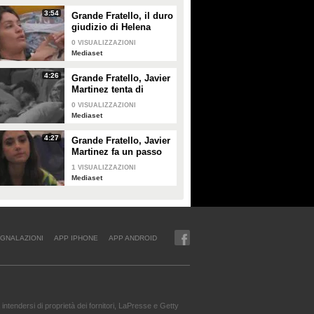
3:54
Grande Fratello, il duro
giudizio di Helena
Prestes su Zeudi Di
0
VISUALIZZAZIONI
Palma e Javier
Mediaset
Martinez
4:26
Grande Fratello, Javier
Martinez tenta di
confortare Zeudi Di
0
VISUALIZZAZIONI
Palma
Mediaset
4:27
Grande Fratello, Javier
Martinez fa un passo
indietro con Zeudi Di
1
VISUALIZZAZIONI
Palma
Mediaset
GNALAZIONI
APP IPHONE
APP ANDROID
intendersi di proprietà dei fornitori, LaPresse e Getty