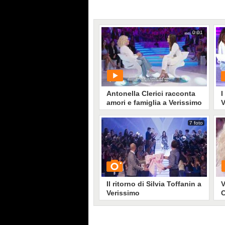
0:01
Antonella Clerici racconta
I
amori e famiglia a Verissimo
V
7 foto
PLAY
G
130
• di
Mediaset
Il ritorno di Silvia Toffanin a
V
Verissimo
C
t