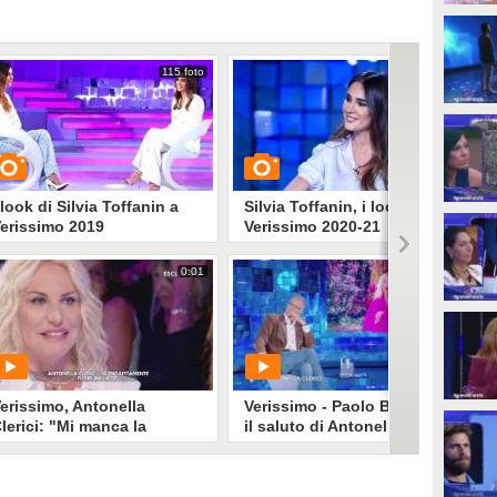
115 foto
100 foto
 look di Silvia Toffanin a
Silvia Toffanin, i look di
erissimo 2019
Verissimo 2020-21
0:01
1:07
UARDA
GUARDA
1144381
• di
Stile e trend
626759
• di
Stile e trend
erissimo, Antonella
Verissimo - Paolo Bonolis:
lerici: "Mi manca la
il saluto di Antonella Clerici
elevisione"