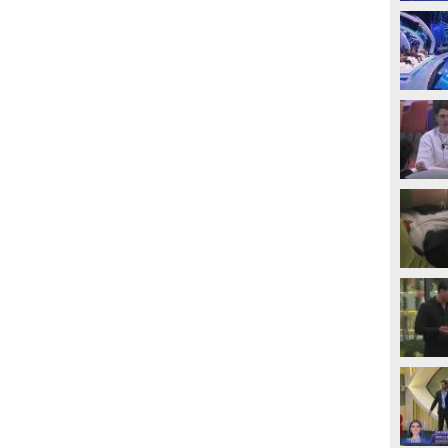
PLAY
PLAY
182
• di
Mediaset
1
• di
Mediaset