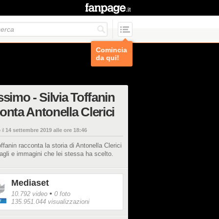
Comincia
da qui!
ssimo - Silvia Toffanin
onta Antonella Clerici
 il
14 settembre 2019 alle ore 18:46
offanin racconta la storia di Antonella Clerici
agli e immagini che lei stessa ha scelto.
Mediaset
•
10.792 video
0 foto
135.951.044 visualizzazioni