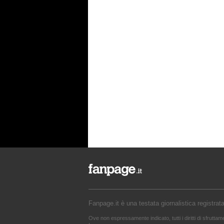
Fanpage.it è una testata giornalistica registrat
Ove non espressamente indicato, tutti i diritti di sfrutta