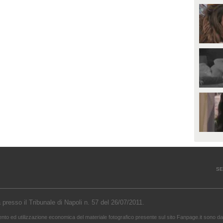
SE
a presso il Tribunale di Napoli n. 57 del 26/07/2011.
mento ed utilizzazione economica del materiale fotografico presente sul sito Fanpage.it sono da 