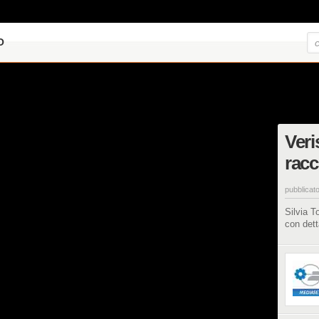
O
Veri
racc
pubblicato
Silvia T
con dett