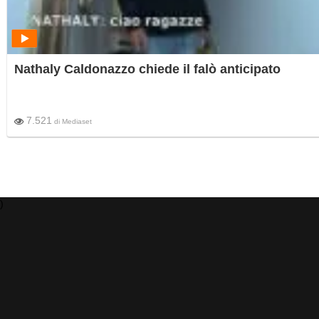
Nathaly Caldonazzo chiede il falò anticipato
7.521
di
Mediaset
)