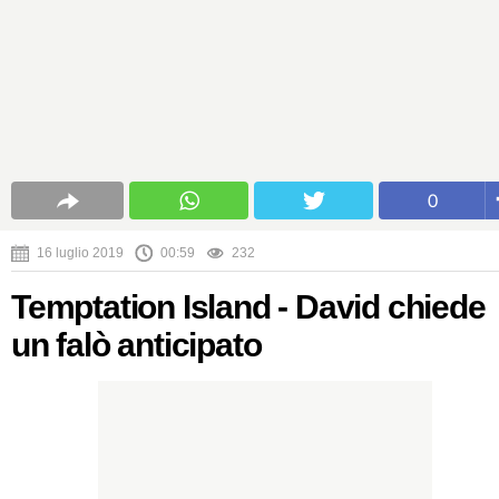
0
16 luglio 2019
00:59
232
Temptation Island - David chiede
un falò anticipato