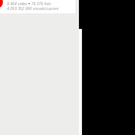
•
9.454 video
76.076 foto
4.053.352.990 visualizzazioni