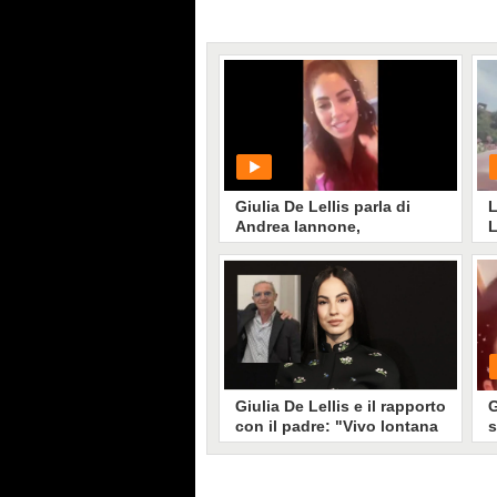
Giulia De Lellis parla di
L
Andrea Iannone,
L
confermato il flirt in corso
PLAY
59363
• di
Spettacolo Fanpage
Giulia De Lellis e il rapporto
G
con il padre: "Vivo lontana
s
da oltre 10 anni, piangiamo
ogni volta che ci
salutiamo"
Giulia De Lellis ha parlato del