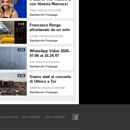
con Alessia Marcuzzi
7065
VISUALIZZAZIONI
Spettacolo Fanpage
0:05
Francesco Renga
allontanato da un volo
Ryanair dopo una
12080
VISUALIZZAZIONI
discussione con gli
Spettacolo Fanpage
steward
1:01
WhatsApp Video 2026-
07-06 at 16.24.47
234
VISUALIZZAZIONI
Spettacolo Fanpage
3:35
Siamo stati al concerto
di Ultimo a Tor
Vergata: "È il giorno
408978
VISUALIZZAZIONI
che aspettavo, questa è
Spettacolo Fanpage
la favola"
GNALAZIONI
APP IPHONE
APP ANDROID