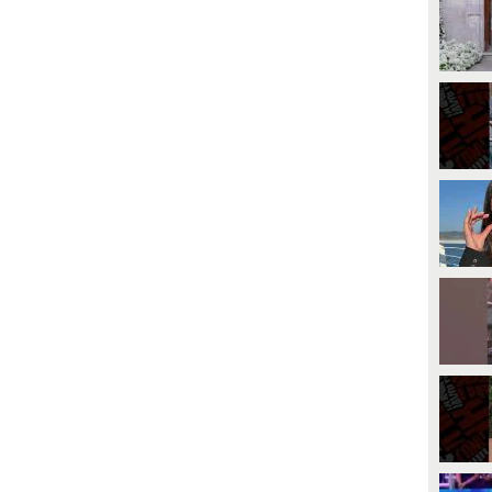
PLAY
un'operazione in ospedale per
inserire i fili di Kirschner nella
mano, usati in ortopedia per
28490
• di
Gennaro M. Duello
stabilizzare le ossa, trattare le
fratture e correggere deformità.
Nel frattempo, sono stati disposti i
funerali di Pierina Zanatta, la
donna morta nell'incidente con
lui, ai quali è andata la mamma
del 39enne a nome di tutta la
famiglia. "Si chiamava come mia
nonna e ciò rende tutto più
profondo", ha aggiunto lui.