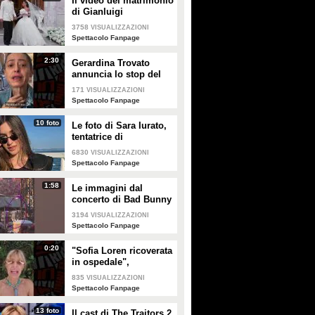
Il video del matrimonio
PLAY
PLAY
di Gianluigi
Donnarumma e Alessia
3758
VISUALIZZAZIONI
Elefante
29663
• di
Mediaset
76627
• di
Social Spettacolo
Spettacolo Fanpage
2:30
Gerardina Trovato
annuncia lo stop del
tour per problemi di
171
VISUALIZZAZIONI
salute
Spettacolo Fanpage
10 foto
Le foto di Sara Iurato,
tentatrice di
Temptation Island 2026
6830
VISUALIZZAZIONI
Spettacolo Fanpage
1:58
Le immagini dal
concerto di Bad Bunny
a Milano
3194
VISUALIZZAZIONI
Spettacolo Fanpage
0:20
"Sofia Loren ricoverata
in ospedale",
Alessandra Mussolini
835
VISUALIZZAZIONI
smentisce: "È serena e
Spettacolo Fanpage
forte"
13 foto
Il cast di The Traitors 2