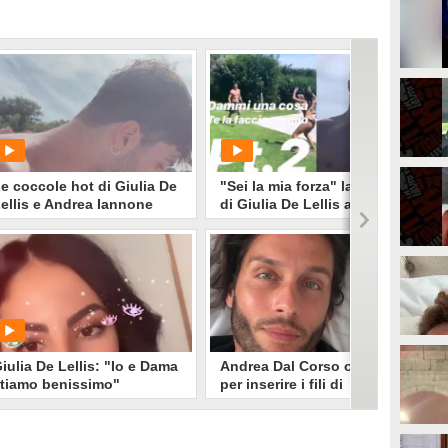
e coccole hot di Giulia De
"Sei la mia forza" la dedica
ellis e Andrea Iannone
di Giulia De Lellis ad
Andrea Iannone
PLAY
PLAY
49746
• di
Spettacolo Fanpage
16098
• di
Social Spettacolo
iulia De Lellis: "Io e Dama
Andrea Dal Corso operato
tiamo benissimo"
per inserire i fili di
Kirschner, la madre al
funerale della donna morta
nell'incidente
Andrea Dal Corso ha subito