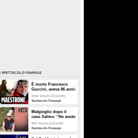
I
SPETTACOLO FANPAGE
5:27
È morto Francesco
Guccini, aveva 86 anni:
è stato uno dei
2084
VISUALIZZAZIONI
cantautori più
Spettacolo Fanpage
importanti di sempre
2:08
Malgioglio dopo il
caso Salmo: “Ho avuto
un melanoma. Mettete
890
VISUALIZZAZIONI
la crema, non sentite i
Spettacolo Fanpage
ciarlatani”
2:22