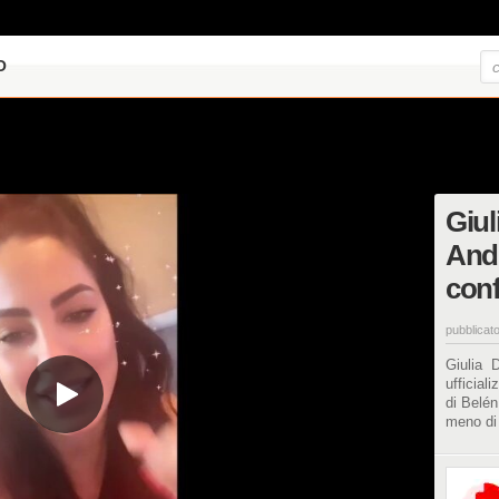
O
Giul
And
conf
pubblicato
Giulia D
ufficiali
di Belén
meno di