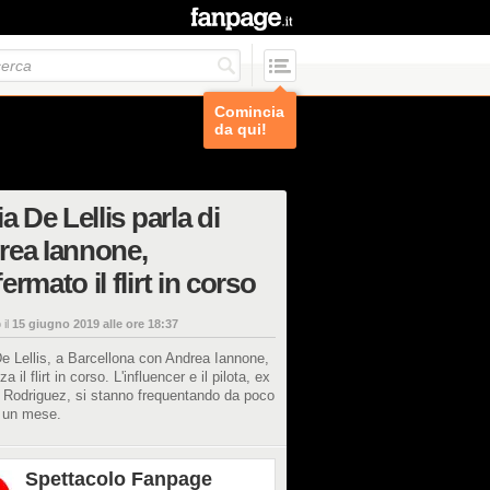
Comincia
da qui!
ia De Lellis parla di
rea Iannone,
ermato il flirt in corso
 il
15 giugno 2019 alle ore 18:37
e Lellis, a Barcellona con Andrea Iannone,
zza il flirt in corso. L'influencer e il pilota, ex
 Rodriguez, si stanno frequentando da poco
 un mese.
Spettacolo Fanpage