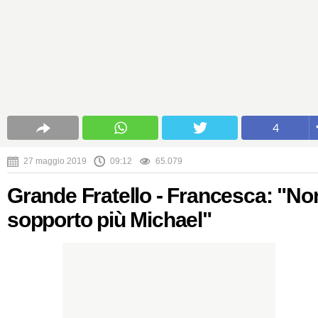
4
27 maggio 2019
09:12
65.079
Grande Fratello - Francesca: "No
sopporto più Michael"