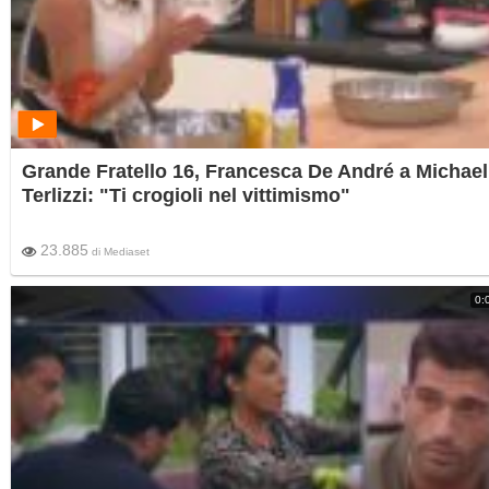
Grande Fratello 16, Francesca De André a Michael
Terlizzi: "Ti crogioli nel vittimismo"
23.885
di
Mediaset
0: