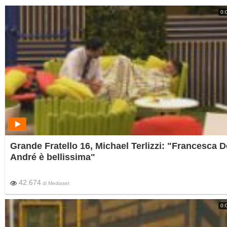
0:
Grande Fratello 16, Michael Terlizzi: "Francesca D
André è bellissima"
42.674
di
Mediaset
0: