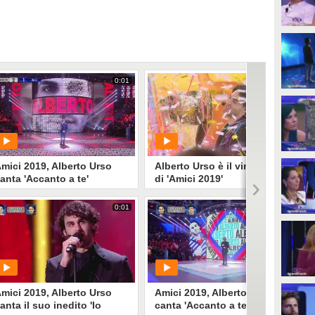
0:01
0:01
mici 2019, Alberto Urso
Alberto Urso è il vincitore
anta 'Accanto a te'
di 'Amici 2019'
0:01
0:00
PLAY
PLAY
35268
• di
Mediaset
329913
• di
Mediaset
mici 2019, Alberto Urso
Amici 2019, Alberto Urso
anta il suo inedito 'Io
canta 'Accanto a te' nella