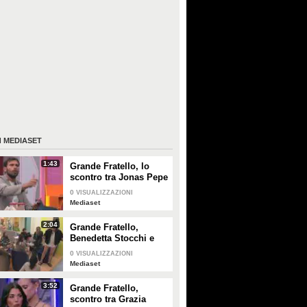
I
MEDIASET
1:43
Grande Fratello, lo
scontro tra Jonas Pepe
e Domenico D'Alterio
0
VISUALIZZAZIONI
Mediaset
2:04
Grande Fratello,
Benedetta Stocchi e
Francesca Carrara:
0
VISUALIZZAZIONI
discussione in camera
Mediaset
da letto
3:52
Grande Fratello,
scontro tra Grazia