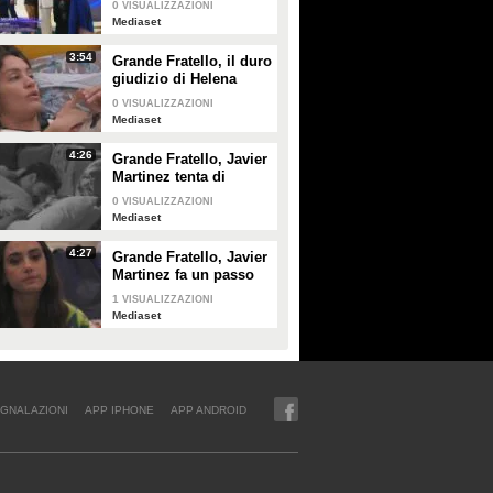
0
VISUALIZZAZIONI
Mediaset
3:54
Grande Fratello, il duro
giudizio di Helena
Prestes su Zeudi Di
0
VISUALIZZAZIONI
Palma e Javier
Mediaset
Martinez
4:26
Grande Fratello, Javier
Martinez tenta di
confortare Zeudi Di
0
VISUALIZZAZIONI
Palma
Mediaset
4:27
Grande Fratello, Javier
Martinez fa un passo
indietro con Zeudi Di
1
VISUALIZZAZIONI
Palma
Mediaset
GNALAZIONI
APP IPHONE
APP ANDROID