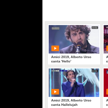
0:01
Amici 2019, Alberto Urso
A
canta 'Hello'
c
0:01
PLAY
83265
• di
Mediaset
Amici 2019, Alberto Urso
A
canta Hallelujah
c