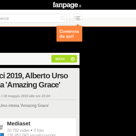
Comincia
da qui!
SEGUI
i 2019, Alberto Urso
a 'Amazing Grace'
 il
18 maggio 2019 alle ore 23:24
Urso intona 'Amazing Grace'.
Mediaset
•
10.792 video
0 foto
135.951.043 visualizzazioni