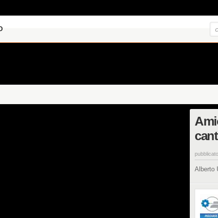
O
Amic
cant
pubblicato
Alberto 