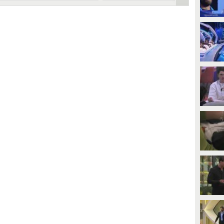
ceglierei te'
sfida contro Vincenzo Di
Primo
PLAY
PLAY
9050
• di
Mediaset
5155
• di
Mediaset