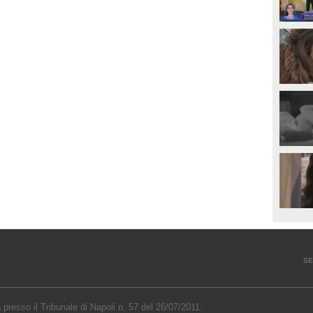
SE
a presso il Tribunale di Napoli n. 57 del 26/07/2011.