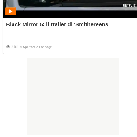
Black Mirror 5: il trailer di 'Smithereens'
258
di
Spettacolo Fanpage