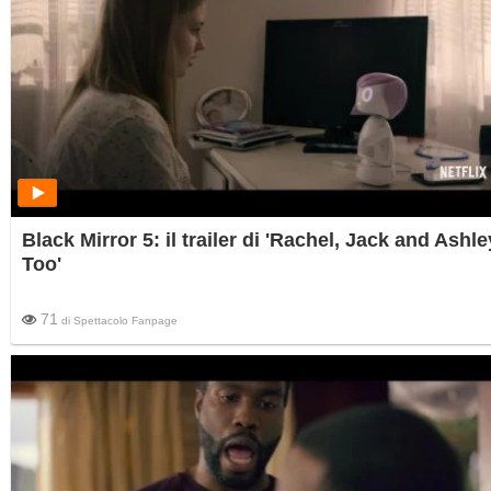
Black Mirror 5: il trailer di 'Rachel, Jack and Ashle
Too'
71
di
Spettacolo Fanpage