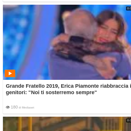
0:
Grande Fratello 2019, Erica Piamonte riabbraccia 
genitori: "Noi ti sosterremo sempre"
180
di
Mediaset
0: