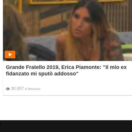
Grande Fratello 2019, Erica Piamonte: "Il mio ex
fidanzato mi sputò addosso"
30.007
di
Mediaset
)