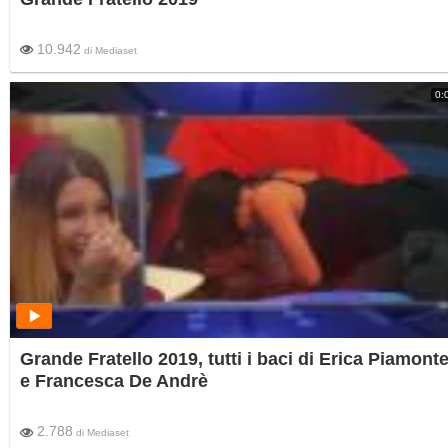
10.942
di
Mediaset
0:
Grande Fratello 2019, tutti i baci di Erica Piamont
e Francesca De Andrè
2.788
di
Mediaset