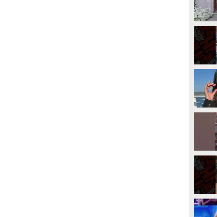
PLAY
PLAY
426
• di
Social Spettacolo
3778
• di
Spettacolo Fanpage