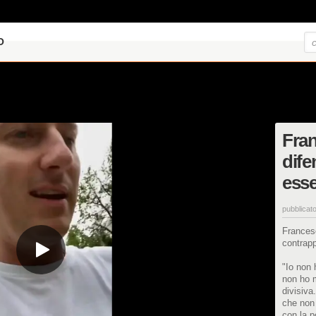
O
Fran
dife
esse
pubblicato
Francesc
contrap
"Io non 
non ho 
divisiva
che non
con la p