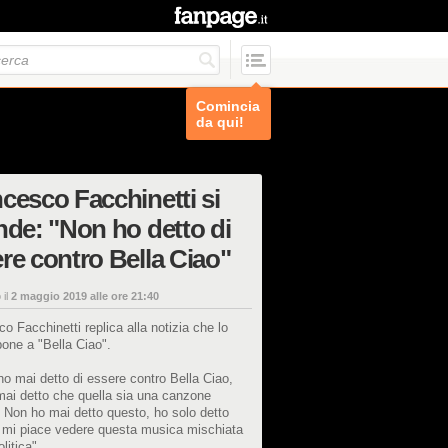
Comincia
da qui!
cesco Facchinetti si
nde: "Non ho detto di
re contro Bella Ciao"
 il
2 maggio 2019 alle ore 21:40
o Facchinetti replica alla notizia che lo
pone a "Bella Ciao".
ho mai detto di essere contro Bella Ciao,
mai detto che quella sia una canzone
. Non ho mai detto questo, ho solo detto
 mi piace vedere questa musica mischiata
olitica".