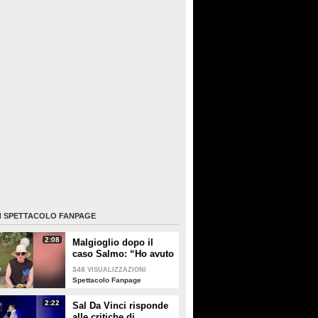
I
SPETTACOLO FANPAGE
2:08
Malgioglio dopo il
caso Salmo: “Ho avuto
un melanoma. Mettete
348
VISUALIZZAZIONI
la crema, non sentite i
Spettacolo Fanpage
ciarlatani”
2:22
Sal Da Vinci risponde
alle critiche di