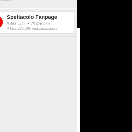
Spettacolo Fanpage
•
9.453 video
76.076 foto
4.053.325.290 visualizzazioni