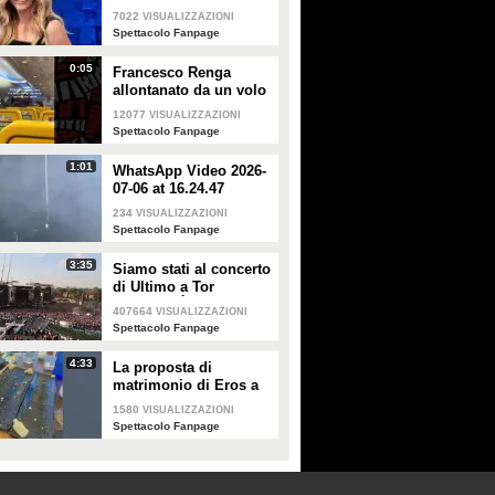
7022
VISUALIZZAZIONI
Spettacolo Fanpage
0:05
Francesco Renga
allontanato da un volo
Ryanair dopo una
12077
VISUALIZZAZIONI
discussione con gli
Spettacolo Fanpage
steward
1:01
WhatsApp Video 2026-
07-06 at 16.24.47
234
VISUALIZZAZIONI
Spettacolo Fanpage
3:35
Siamo stati al concerto
di Ultimo a Tor
Vergata: "È il giorno
407664
VISUALIZZAZIONI
che aspettavo, questa è
Spettacolo Fanpage
la favola"
4:33
La proposta di
matrimonio di Eros a
Guendalina Canessa
1580
VISUALIZZAZIONI
Spettacolo Fanpage