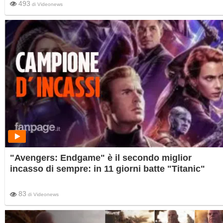
493
di
Videonews
"Avengers: Endgame" è il secondo miglior
incasso di sempre: in 11 giorni batte "Titanic"
83
di
Videonews