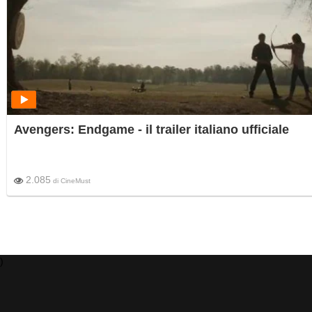
Avengers: Endgame - il trailer italiano ufficiale
2.085
di
CineMust
)