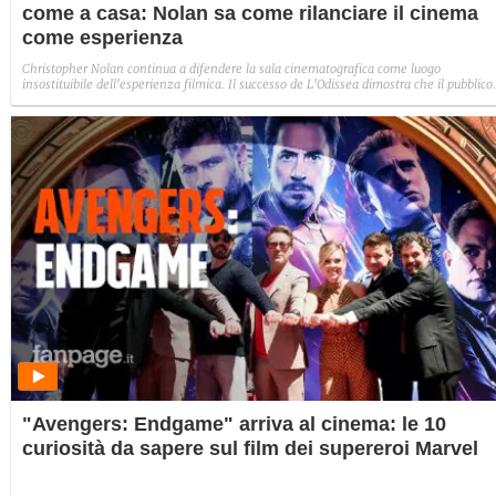
come a casa: Nolan sa come rilanciare il cinema
come esperienza
Christopher Nolan continua a difendere la sala cinematografica come luogo
insostituibile dell'esperienza filmica. Il successo de L'Odissea dimostra che il pubblico
torna al cinema quando l'evento è davvero unico: grande schermo, audio immersivo 
visione collettiva. Più che un film, Nolan offre un rito condiviso che lo streaming, per
sua natura, non può replicare.
"Avengers: Endgame" arriva al cinema: le 10
curiosità da sapere sul film dei supereroi Marvel