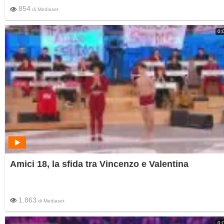
854
di
Mediaset
0:
Amici 18, la sfida tra Vincenzo e Valentina
1.863
di
Mediaset
0: