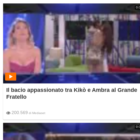
0:
Il bacio appassionato tra Kikò e Ambra al Grande
Fratello
200.569
di
Mediaset
0: