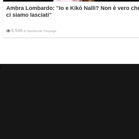
Ambra Lombardo: "Io e Kikò Nalli? Non è vero ch
ci siamo lasciati"
6.546
di
Spettacolo Fanpage
)