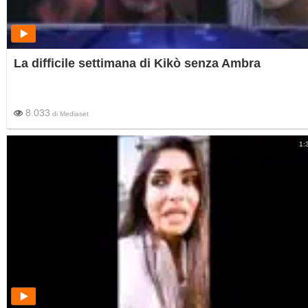
La difficile settimana di Kikò senza Ambra
8.033
di
Mediaset
1: