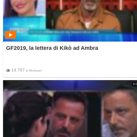
GF2019, la lettera di Kikò ad Ambra
14.787
di
Mediaset
0: