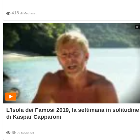
418
di
Mediaset
0:
L'Isola dei Famosi 2019, la settimana in solitudine
di Kaspar Capparoni
65
di
Mediaset